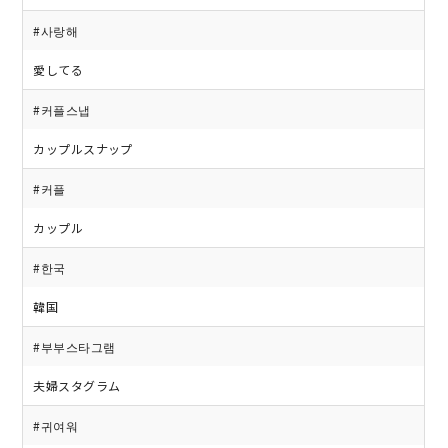
#사랑해
愛してる
#커플스냅
カップルスナップ
#커플
カップル
#한국
韓国
#부부스타그램
夫婦スタグラム
#귀여워