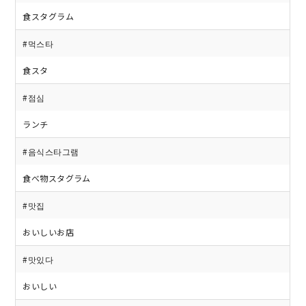
食スタグラム
#먹스타
食スタ
#점심
ランチ
#음식스타그램
食べ物スタグラム
#맛집
おいしいお店
#맛있다
おいしい