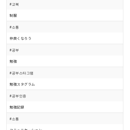
#교복
制服
#소통
仲良くなろう
#공부
勉強
#공부스타그램
勉強スタグラム
#공부인증
勉強記録
#소통
コミュニケーション