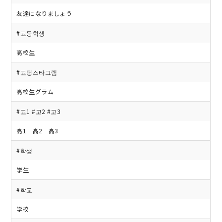
友達になりましょう
#고등학생
高校生
#고딩스타그램
高校生グラム
#고1 #고2 #고3
高1 高2 高3
#학생
学生
#학교
学校