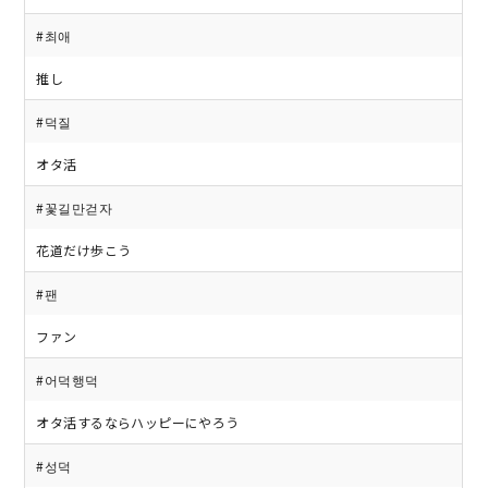
#최애
推し
#덕질
オタ活
#꽃길만걷자
花道だけ歩こう
#팬
ファン
#어덕행덕
オタ活するならハッピーにやろう
#성덕