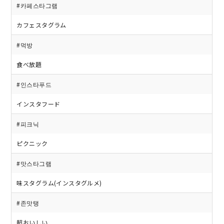
#카페스타그램
カフェスタグラム
#먹방
食べ放題
#인스타푸드
インスタフード
#피크닉
ピクニック
#맛스타그램
味スタグラム(インスタグルメ)
#존맛탱
超おいしい