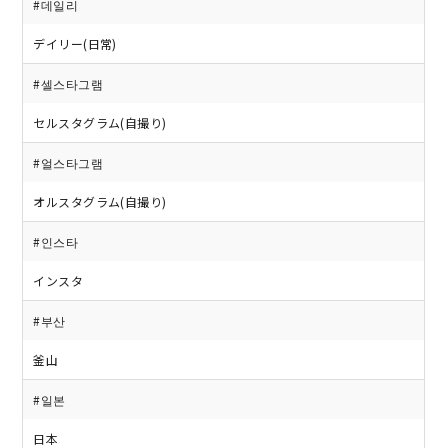
#데일리
デイリー(日常)
#셀스타그램
セルスタグラム(自撮り)
#얼스타그램
オルスタグラム(自撮り)
#인스타
インスタ
#부산
釜山
#일본
日本