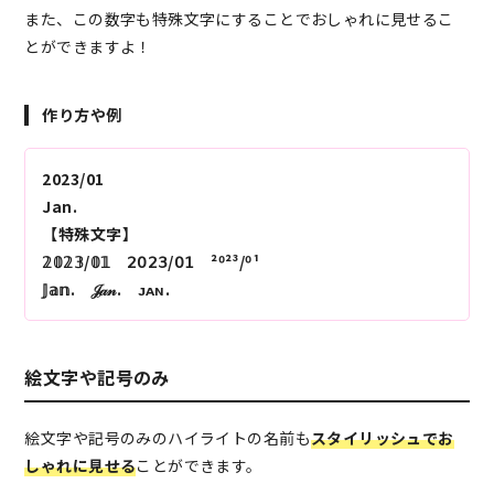
また、この数字も特殊文字にすることでおしゃれに見せるこ
とができますよ！
作り方や例
2023/01
Jan.
【特殊文字】
𝟚𝟘𝟚𝟛/𝟘𝟙 𝟤𝟢𝟤𝟥/𝟢𝟣 ²⁰²³/⁰¹
𝕁𝕒𝕟. 𝒥𝒶𝓃. ᴊᴀɴ.
絵文字や記号のみ
絵文字や記号のみのハイライトの名前も
スタイリッシュでお
しゃれに見せる
ことができます。