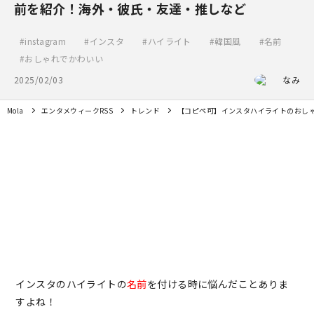
前を紹介！海外・彼氏・友達・推しなど
instagram
インスタ
ハイライト
韓国風
名前
おしゃれでかわいい
2025/02/03
なみ
Mola
エンタメウィークRSS
トレンド
【コピペ可】インスタハイライトのおし
インスタのハイライトの
名前
を付ける時に悩んだことありま
すよね！