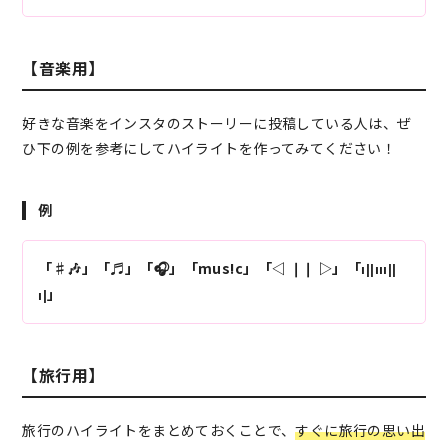
【音楽用】
好きな音楽をインスタのストーリーに投稿している人は、ぜ
ひ下の例を参考にしてハイライトを作ってみてください！
例
「♯🎶」「♬」「🎧」「mus!c」「◁ ❘❘ ▷」「
ı
||ııı||
」
ı|
【旅行用】
旅行のハイライトをまとめておくことで、
すぐに旅行の思い出