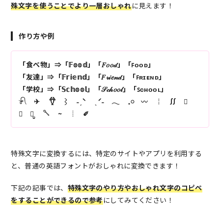
先ほどの「」の空白文字をコピペ
殊文字を使うことでより一層おしゃれ
に見えます！
完了
作り方や例
「食べ物」⇒「𝔽𝕠𝕠𝕕」「𝐹𝑜𝑜𝒹」「ꜰᴏᴏᴅ」
「友達」⇒「𝔽𝕣𝕚𝕖𝕟𝕕」「𝐹𝓇𝒾𝑒𝓃𝒹」「ꜰʀɪᴇɴᴅ」
「学校」⇒「𝕊𝕔𝕙𝕠𝕠𝕝」「𝒮𝒸𝒽𝑜𝑜𝓁」「ꜱᴄʜᴏᴏʟ」
𓍯 ✈︎ 𓆫 ⌇ ˗ˏˋ ˎˊ˗ 𓂃 𓈒𓏸 〰️ ￤ ∬ ☾
☕︎ ⺣̤̬ 𓌈 ~ ┊︎ ✐
特殊文字に変換するには、特定のサイトやアプリを利用する
と、普通の英語フォントがおしゃれに変換できます！
下記の記事では、
特殊文字のやり方やおしゃれ文字のコピペ
をすることができるので参考
にしてみてください！