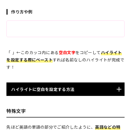
作り方や例
「ㅤㅤㅤㅤ 」←このカッコ内にある
空白文字
をコピーして
ハイライト
を設定する際にペースト
すれば名前なしのハイライトが完成で
す！
ハイライトに空白を設定する方法
ハイライトから新規
特殊文字
任意のストーリーを選択
先ほど英語の単語の部分でご紹介したように、
英語などの特