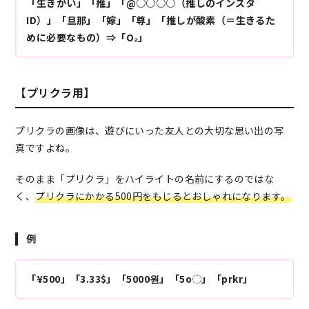
「生きがい」「推」「@○○○○（推しのインスタ
ID）」「旦那」「嫁」「尊」「推しが酸素（＝生きるた
めに必要なもの）⇒「O₂」
【プリクラ用】
プリクラの画像は、遊びにいった友人との大切な思い出の写
真ですよね。
そのまま「プリクラ」をハイライトの名前にするのではな
く、
プリクラにかかる500円をもじるとおしゃれになります。
例
「¥500」「3.33$」「5000원」「5o◌」「prkr」