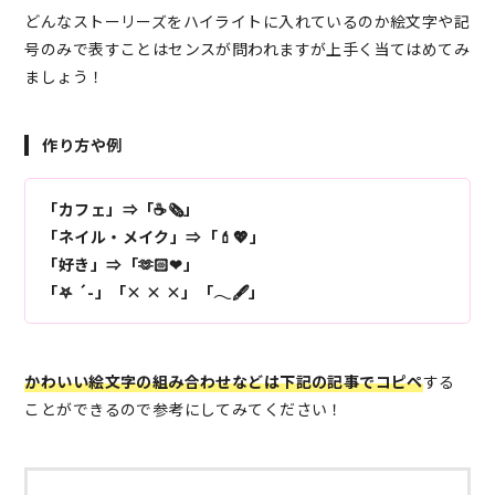
どんなストーリーズをハイライトに入れているのか絵文字や記
号のみで表すことはセンスが問われますが上手く当てはめてみ
ましょう！
作り方や例
「カフェ」⇒「☕️🗞」
「ネイル・メイク」⇒「💄💖」
「好き」⇒「🫶🏻❤︎」
「𖤐 ´-」「× × ×」「𓂃🖋」
かわいい絵文字の組み合わせなどは下記の記事でコピペ
する
ことができるので参考にしてみてください！