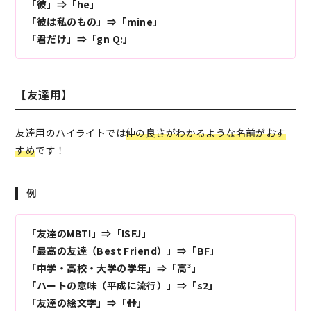
「彼」⇒「he」
「彼は私のもの」⇒「mine」
「君だけ」⇒「gn Q:」
【友達用】
友達用のハイライトでは
仲の良さがわかるような名前がおす
すめ
です！
例
「友達のMBTI」⇒「ISFJ」
「最高の友達（Best Friend）」⇒「BF」
「中学・高校・大学の学年」⇒「高³」
「ハートの意味（平成に流行）」⇒「s2」
「友達の絵文字」⇒「👫」