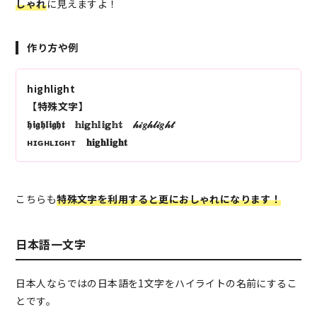
しゃれ
に見えますよ！
作り方や例
highlight
【特殊文字】
𝖍𝖎𝖌𝖍𝖑𝖎𝖌𝖍𝖙 𝕙𝕚𝕘𝕙𝕝𝕚𝕘𝕙𝕥 𝒽𝒾𝑔𝒽𝓁𝒾𝑔𝒽𝓉
ʜɪɢʜʟɪɢʜᴛ 𝐡𝐢𝐠𝐡𝐥𝐢𝐠𝐡𝐭
こちらも
特殊文字を利用すると更におしゃれになります！
日本語一文字
日本人ならではの日本語を1文字をハイライトの名前にするこ
とです。