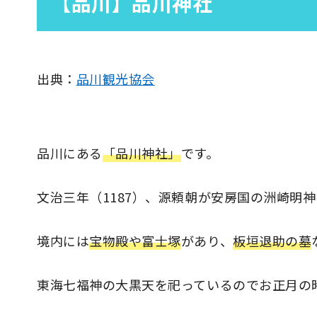
【品川】品川神社
出典：
品川観光協会
品川にある
「品川神社」
です。
文治三年（1187）、源頼朝が安房国の洲崎明
境内には
宝物殿や富士塚
があり、
板垣退助の墓
東海七福神の大黒天を祀っているのでお正月の