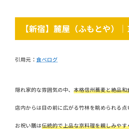
【新宿】麓屋（ふもとや）｜
引用元：
食べログ
隠れ家的な雰囲気の中、
本格信州蕎麦と絶品和
店内からは目の前に広がる竹林を眺められる点
お祝い膳は
伝統的で上品な京料理を親しみやす