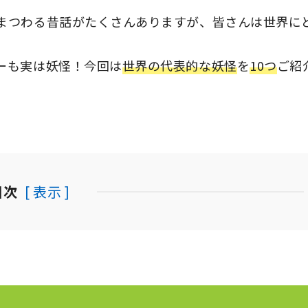
まつわる昔話がたくさんありますが、皆さんは世界に
ーも実は妖怪！今回は
世界の代表的な妖怪
を
10つ
ご紹
目次
[ 表示 ]