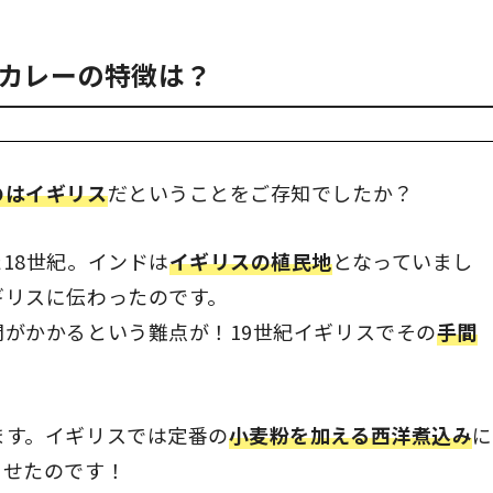
カレーの特徴は？
のはイギリス
だということをご存知でしたか？
18世紀。インドは
イギリスの植民地
となっていまし
ギリスに伝わったのです。
がかかるという難点が！19世紀イギリスでその
手間
。
ます。イギリスでは定番の
小麦粉を加える西洋煮込み
に
させたのです！