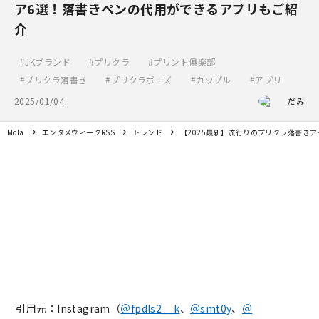
ア6選！落書きペンの代用ができるアプリもご紹
介
JKブランド
プリクラ
プリント俱楽部
プリクラ落書き
プリクラポーズ
カップル
アプリ
2025/01/04
だみ
Mola
エンタメウィークRSS
トレンド
【2025最新】流行りのプリクラ落書き
引用元：Instagram（
＠fpdls2__k
、
＠smt0y
、
＠