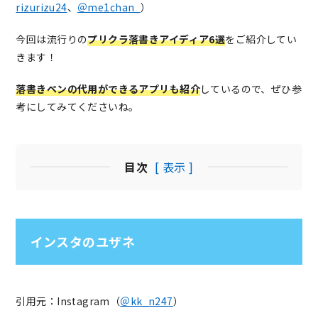
rizurizu24
、
＠me1chan_
）
今回は流行りの
プリクラ落書きアイディア6選
をご紹介してい
きます！
落書きペンの代用ができるアプリも紹介
しているので、ぜひ参
考にしてみてくださいね。
目次
[ 表示 ]
インスタのユザネ
引用元：Instagram（
＠kk_n247
）