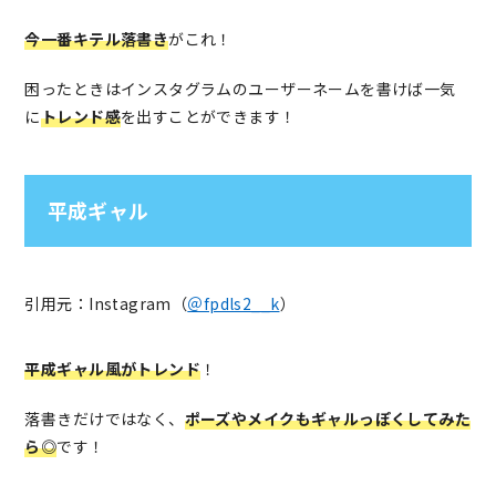
今一番キテル落書き
がこれ！
困ったときはインスタグラムのユーザーネームを書けば一気
に
トレンド感
を出すことができます！
平成ギャル
引用元：Instagram（
＠fpdls2__k
）
平成ギャル風がトレンド
！
落書きだけではなく、
ポーズやメイクもギャルっぽくしてみた
ら◎
です！