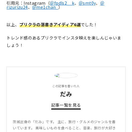
引用元：Instagram（
＠fpdls2__k
、
＠smt0y
、
＠
rizurizu24
、
＠me1chan_
）
以上、
プリクラの落書きアイディア6選
でした！
トレンド感のあるプリクラでインスタ映えを楽しんじゃいま
しょう！
この記事を書いた人
だみ
記事一覧を見る
茨城出身の「だみ」です。 主に、旅行・グルメのジャンルを書
いています。 美味しいものを食べること、音楽、旅行が大好き