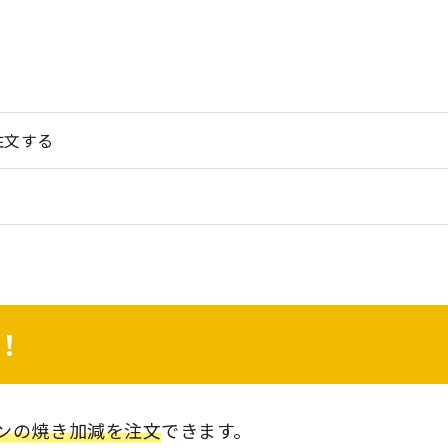
注文する
！
ンの焼き加減を注文
できます。