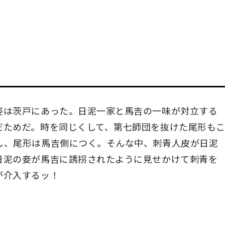
姿は茨戸にあった。日泥一家と馬吉の一味が対立する
だためだ。時を同じくして、第七師団を抜けた尾形も
し、尾形は馬吉側につく。そんな中、刺青人皮が日泥
日泥の妾が馬吉に誘拐されたように見せかけて刺青を
が介入するッ！