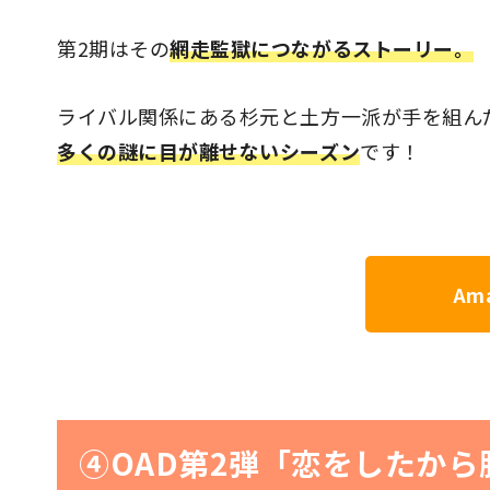
第2期はその
網走監獄につながるストーリー。
ライバル関係にある杉元と土方一派が手を組ん
多くの謎に目が離せないシーズン
です！
Ama
④OAD第2弾「恋をしたか