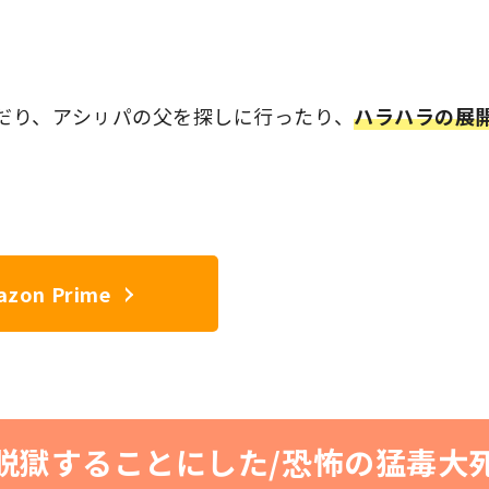
だり、アシㇼパの父を探しに行ったり、
ハラハラの展
zon Prime
ら脱獄することにした/恐怖の猛毒大