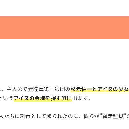
は、主人公で元陸軍第一師団の
杉元佐一とアイヌの少女
という
アイヌの金塊を探す旅に
出ます。
囚人たちに刺青として彫られたのに、彼らが”網走監獄”