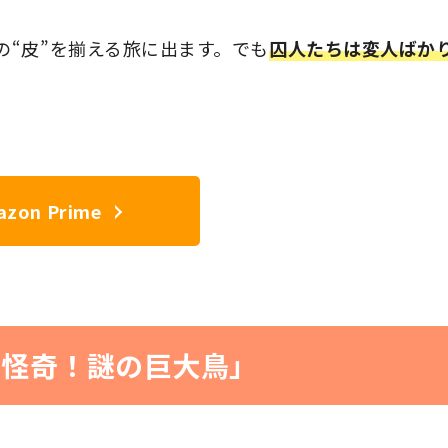
“皮”を揃える旅に出ます。でも
囚人たちは変人ばか
zon Prime
/怪奇！謎の巨大鳥」