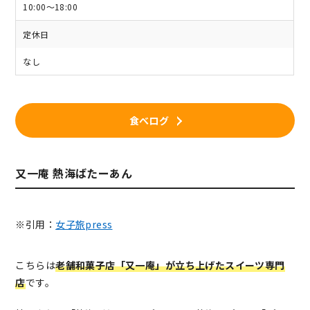
10:00～18:00
定休日
なし
食べログ
又一庵 熱海ばたーあん
※引用：
女子旅press
こちらは
老舗和菓子店「又一庵」が立ち上げたスイーツ専門
店
です。