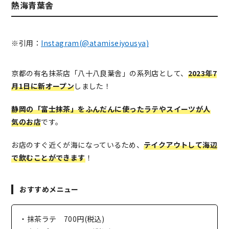
熱海青葉舎
※引用：
Instagram(@atamiseiyousya)
京都の有名抹茶店「八十八良葉舎」の系列店として、
2023年7
月1日に新オープン
しました！
静岡の「富士抹茶」をふんだんに使ったラテやスイーツが人
気のお店
です。
お店のすぐ近くが海になっているため、
テイクアウトして海辺
で飲むことができます
！
おすすめメニュー
・抹茶ラテ 700円(税込)