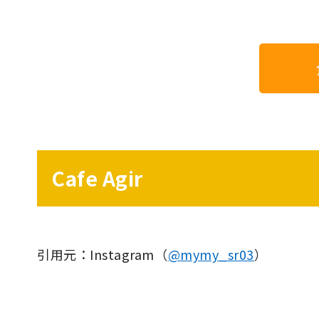
Cafe Agir
引用元：Instagram（
@mymy_sr03
）