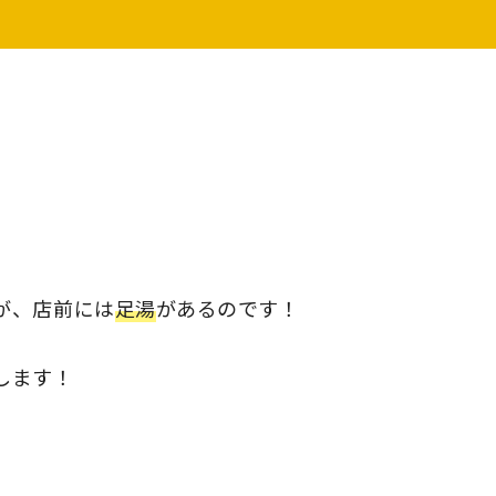
が、店前には
足湯
があるのです！
します！