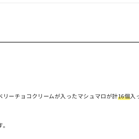
ベリーチョコクリームが入ったマシュマロが計
16個
入
す。