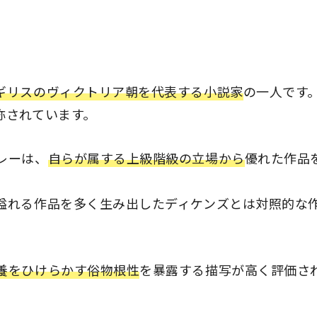
ギリスのヴィクトリア朝を代表する小説家
の一人です
称されています。
レーは、
自らが属する上級階級の立場から
優れた作品
溢れる作品を多く生み出したディケンズとは対照的な
養をひけらかす俗物根性
を暴露する描写が高く評価さ