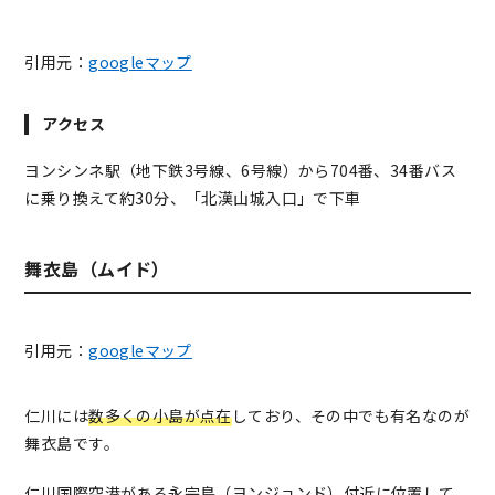
引用元：
googleマップ
アクセス
ヨンシンネ駅（地下鉄3号線、6号線）から704番、34番バス
に乗り換えて約30分、「北漢山城入口」で下車
舞衣島（ムイド）
引用元：
googleマップ
仁川には
数多くの小島が点在
しており、その中でも有名なのが
舞衣島です。
仁川国際空港がある永宗島（ヨンジョンド）付近に位置して