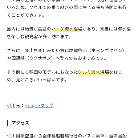
いるため、ソウルでの乗り継ぎの際に生じる待ち時間にも行
くことができます。
島内には絶景が話題の
ハナゲ海水浴場
があり、真夏には海水浴
を楽しむ観光客が多く訪れます。
さらに、登山を楽しみたい方は虎龍谷山（ホヨンゴクサン）
や国師峰（ククサボン）へ登るのもおすすめです。
その他にも映画のモデルにもなった
シルミ海水浴場
をはじ
め、見どころがいっぱいです。
引用元：
googleマップ
アクセス
仁川国際空港から蚕津島船着場行きのバスに乗車、蚕津島船