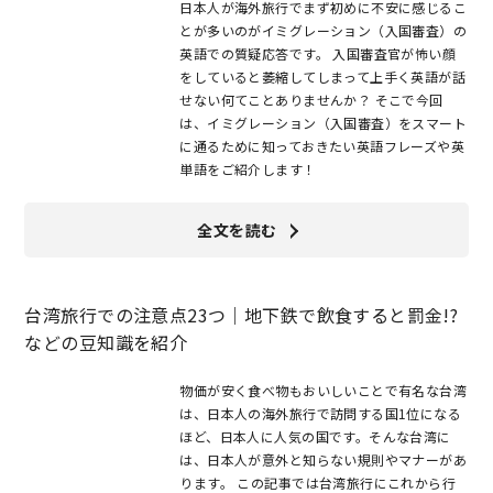
日本人が海外旅行でまず初めに不安に感じるこ
とが多いのがイミグレーション（入国審査）の
英語での質疑応答です。 入国審査官が怖い顔
をしていると萎縮してしまって上手く英語が話
せない何てことありませんか？ そこで今回
は、イミグレーション（入国審査）をスマート
に通るために知っておきたい英語フレーズや英
単語をご紹介します！
全文を読む
台湾旅行での注意点23つ｜地下鉄で飲食すると罰金!?
などの豆知識を紹介
物価が安く食べ物もおいしいことで有名な台湾
は、日本人の海外旅行で訪問する国1位になる
ほど、日本人に人気の国です。そんな台湾に
は、日本人が意外と知らない規則やマナーがあ
ります。 この記事では台湾旅行にこれから行