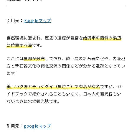
引用元：
googleマップ
自然環境に恵まれ、歴史の遺産が豊富な
始興市の西側の浜辺
に位置する島
です。
ここには
貝塚が分布
しており、韓半島の新石器文化や、内陸地
方と新石器文化の南北交流の関係などが分かる遺跡となってい
ます。
美しい夕陽とチョゲグイ（貝焼き）で有名が有名
ですが、ガ
イドブックで紹介されることも少なく、日本人の観光客も少
ないまさに穴場観光地です。
引用元：
googleマップ