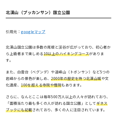
北漢山（プッカンサン）国立公園
引用元：
googleマップ
北漢山国立公園は多数の尾根と渓谷が広がっており、初心者か
ら上級者まで楽しめる
10以上のハイキングコース
がありま
す。
また、白雲台（べグンデ）や道峰山（トボンサン）など5つの
岩峰からの景色が楽しめ、
2000年の歴史を持つ北漢山城
や文
化遺産、
100を超える寺院や僧院
もあります。
さらに、なんとここは毎年500万人以上の人々が訪れており、
「面積当たり最も多くの人が訪れる国立公園」として
ギネス
ブックにも記載
されており、多くの人に注目されています。