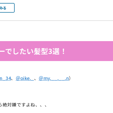
みる
ーでしたい髪型3選！
n_34
、
＠oike._
、
＠my.__.__.n
）
ら絶対嫌ですよね、、、