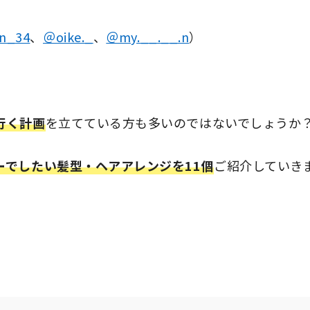
n_34
、
＠oike._
、
＠my.__.__.n
）
！
行く計画
を立てている方も多いのではないでしょうか
ーでしたい髪型・ヘアアレンジを11個
ご紹介していき