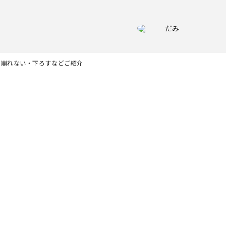
だみ
！崩れない・下ろすなどご紹介