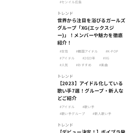
センイル広告
トレンド
世界から注目を浴びるガールズ
グループ「XG(エックスジ
ー)」！メンバーや魅力を徹底
紹介！
女性
韓国アイドル
K-POP
アイドル
2023年
XG
人気
おすすめ
楽曲
トレンド
【2023】アイドル化している
歌い手7選！グループ・新人な
どご紹介
アイドル
歌い手
歌い手グループ
新人歌い手
トレンド
【デビュー決定！】ボイプラ発