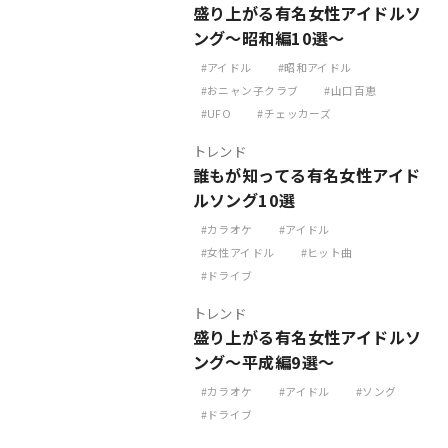
盛り上がる有名女性アイドルソ
ング～昭和編10選～
アイドル
昭和アイドル
おニャン子クラブ
山口百恵
UFO
チェッカーズ
トレンド
誰もが知ってる有名女性アイド
ルソング10選
カラオケ
アイドル
女性アイドル
ヒット曲
ドライブ
トレンド
盛り上がる有名女性アイドルソ
ング～平成編9選～
カラオケ
アイドル
ソング
ドライブ