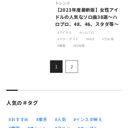
トレンド
【2023年度最新版】女性アイ
ドルの人気なソロ曲38選～ハ
ロプロ、48、46、スタダ等～
アイドル
ハロプロ
スターダスト
AKB
乃木坂
櫻坂
日向坂
1
2
人気の＃タグ
おすすめ
東京
人気
インスタ映え