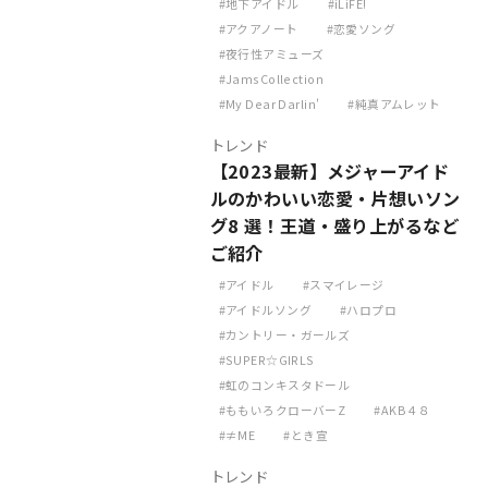
地下アイドル
iLiFE!
アクアノート
恋愛ソング
夜行性アミューズ
JamsCollection
My Dear Darlin'
純真アムレット
トレンド
【2023最新】メジャーアイド
ルのかわいい恋愛・片想いソン
グ8 選！王道・盛り上がるなど
ご紹介
アイドル
スマイレージ
アイドルソング
ハロプロ
カントリー・ガールズ
SUPER☆GIRLS
虹のコンキスタドール
ももいろクローバーZ
AKB４８
≠ME
とき宣
トレンド