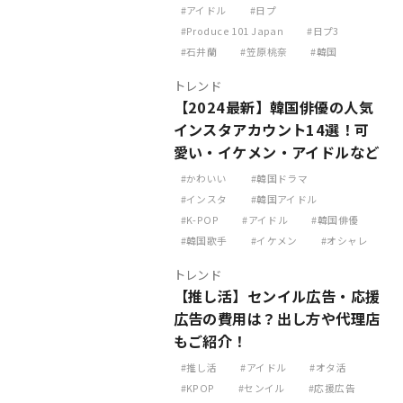
アイドル
日プ
Produce 101 Japan
日プ3
石井蘭
笠原桃奈
韓国
トレンド
【2024最新】韓国俳優の人気
インスタアカウント14選！可
愛い・イケメン・アイドルなど
かわいい
韓国ドラマ
インスタ
韓国アイドル
K-POP
アイドル
韓国俳優
韓国歌手
イケメン
オシャレ
トレンド
【推し活】センイル広告・応援
広告の費用は？出し方や代理店
もご紹介！
推し活
アイドル
オタ活
KPOP
センイル
応援広告