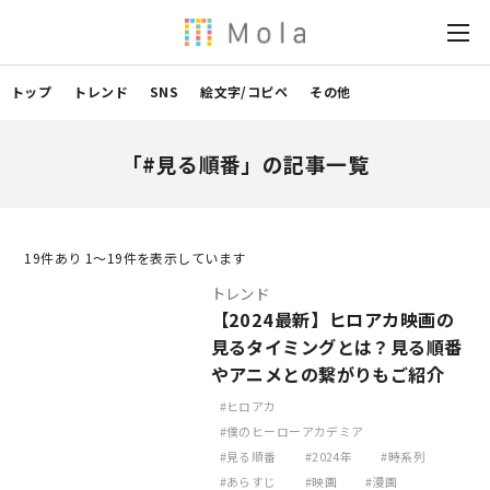
トップ
トレンド
SNS
絵文字/コピペ
その他
「#見る順番」の記事一覧
19
件あり 1〜19件を表示しています
トレンド
【2024最新】ヒロアカ映画の
見るタイミングとは？見る順番
やアニメとの繋がりもご紹介
ヒロアカ
僕のヒーローアカデミア
見る順番
2024年
時系列
あらすじ
映画
漫画