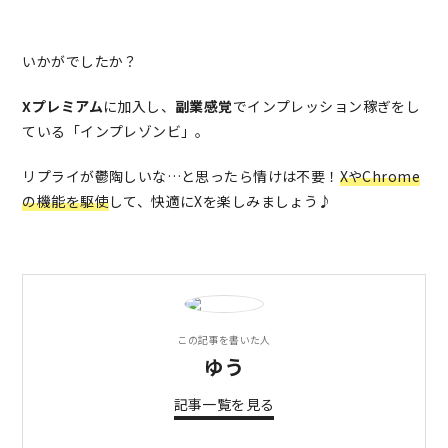
いかがでしたか？
Xプレミアム
に加入し、
副業感覚
でインプレッション稼ぎをし
ている「インプレゾンビ」。
リプライが鬱陶しいな…と思ったら情けは不要！
XやChrome
の機能を駆使
して、快適にXを楽しみましょう♪
この記事を書いた人
ゆう
記事一覧を見る