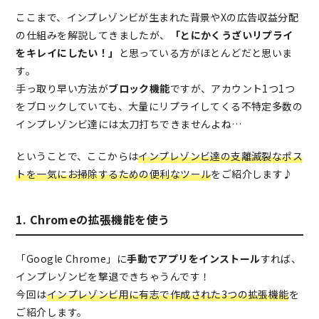
ここまで、インプレゾンビが生まれた背景やXの広告収益分配
の仕組みを解説してきましたが、
「とにかくうざいリプライ
をキレイにしたい！」
と思っている方がほとんどだと思いま
す。
手っ取り早い方法が
ブロック機能
ですが、アカウント1つ1つ
をブロックしていても、大量にリプライしてくる不特定多数の
インプレゾンビ達には太刀打ちできませんよね…
ということで、ここからは
インプレゾンビ達の支離滅裂なポス
トを一気にお掃除するための便利なツール
をご紹介します♪
1. Chromeの拡張機能を使う
「Google Chrome」に
手動でアプリをインストール
すれば、
インプレゾンビを撃退できちゃうんです！
今回は
インプレゾンビ用に有志で作成された3つの拡張機能
を
ご紹介します。