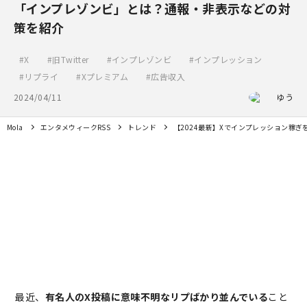
「インプレゾンビ」とは？通報・非表示などの対
策を紹介
X
旧Twitter
インプレゾンビ
インプレッション
リプライ
Xプレミアム
広告収入
2024/04/11
ゆう
Mola
エンタメウィークRSS
トレンド
【2024最新】Xでインプレッション稼
最近、
有名人のX投稿に意味不明なリプばかり並んでいる
こと