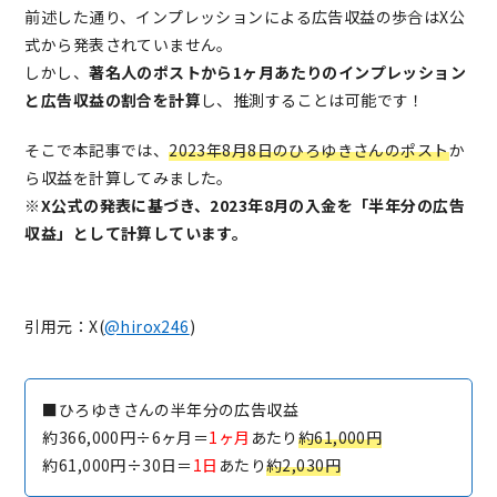
前述した通り、インプレッションによる広告収益の歩合はX公
式から発表されていません。
しかし、
著名人のポストから1ヶ月あたりのインプレッション
と広告収益の割合を計算
し、推測することは可能です！
そこで本記事では、
2023年8月8日のひろゆきさんのポスト
か
ら収益を計算してみました。
※X公式の発表に基づき、2023年8月の入金を「半年分の広告
収益」として計算しています。
引用元：X(
@hirox246
)
■ひろゆきさんの半年分の広告収益
約366,000円÷6ヶ月＝
1ヶ月
あたり
約61,000円
約61,000円÷30日＝
1日
あたり
約2,030円