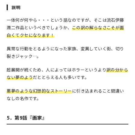
寝ている相手の耳元で優しくささやくと、その声の主の
説明
夢を見るようになり意識してしまうという「アリストテ
レス」。これを行い彩子の夢の中に現れた岸本が、同じ
一体何が何やら・・・という話なのですが、そこは流石伊藤
く夢の出てきた男に殺されてしまう。この事件の後、彩
潤二作品というべきでしょうか、
この訳の解らなさこそが面
子の部屋は常に家族から覗かれるようになった。家族の
白くてクセになります
！
異常な行動を相談すべく、叔母の元に向かった彩子は、
驚くべき光景を目にする。
異常な行動をとるようになった家族、変異していく街、切り
裂きジャック…。
超展開が続くため、人によってはホラーというより
訳の分から
ない夢のよう
だととらえる人も多いです。
悪夢のような幻想的なストーリー
に引き込まれること間違い
なしの名作です。
5．第9話『画家』