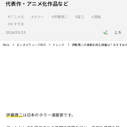
代表作・アニメ化作品など
アニメ化
ホラー
伊藤潤二
富江
漫画
おすすめ
2024/05/23
じろ
Mola
エンタメウィークRSS
トレンド
伊藤潤二の漫画を読む順番は？おすすめ
伊藤潤二
は日本のホラー漫画家です。