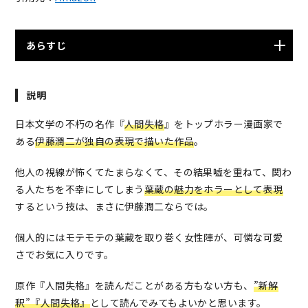
あらすじ
文学界の名作を独自の解釈で綴る異色作。 隣人の幸福が
説明
理解できない。なのに、隣人の目が気になって仕方な
い。そんな主人公・大庭葉蔵が必死で身につけたのが道
日本文学の不朽の名作『
人間失格
』をトップホラー漫画家で
化だった。上京した葉蔵は堀木に誘われ、非合法活動に
ある
伊藤潤二が独自の表現で描いた作品
。
参加する。 活動に疲れた葉蔵はある女給と出会うが……
他人の視線が怖くてたまらなくて、その結果嘘を重ねて、関わ
る人たちを不幸にしてしまう
葉蔵の魅力をホラーとして表現
するという技は、まさに伊藤潤二ならでは。
個人的にはモテモテの葉蔵を取り巻く女性陣が、可憐な可愛
さでお気に入りです。
原作『人間失格』を読んだことがある方もない方も、
”新解
釈”『人間失格』
として読んでみてもよいかと思います。