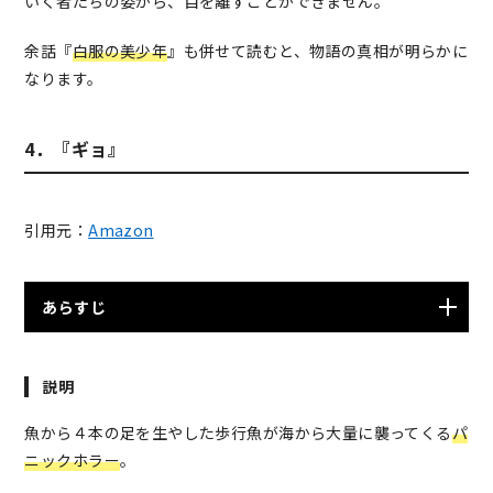
いく者たちの姿から、目を離すことができません。
余話『
白服の美少年
』も併せて読むと、物語の真相が明らかに
なります。
4．『ギョ』
引用元：
Amazon
あらすじ
忠は恋人の香織と沖縄旅行に来ていたが、忠がスキュー
説明
バ中に謎の生物に出くわす。その後、気分が悪くなった
という香織を連れて別荘に戻るが、そこで足の生えた奇
魚から４本の足を生やした歩行魚が海から大量に襲ってくる
パ
妙な魚を発見。それから間もなく大量に出現した歩行魚
ニックホラー
。
の大群は上陸、人々への襲撃を開始する。更に彼らは人