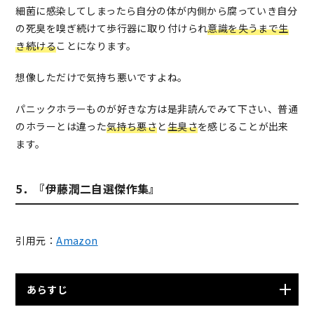
間や動物にも感染する恐ろしい細菌ガスを撒き散らして
細菌に感染してしまったら自分の体が内側から腐っていき自分
いた。東京に逃げ帰った二人だが、後を追うかの様に歩
の死臭を嗅ぎ続けて歩行器に取り付けられ
意識を失うまで生
行魚達は日本全土に大量発生。さらには香織も細菌に感
き続ける
ことになります。
染してしまい…
想像しただけで気持ち悪いですよね。
パニックホラーものが好きな方は是非読んでみて下さい、普通
のホラーとは違った
気持ち悪さ
と
生臭さ
を感じることが出来
ます。
5．『伊藤潤二自選傑作集』
引用元：
Amazon
あらすじ