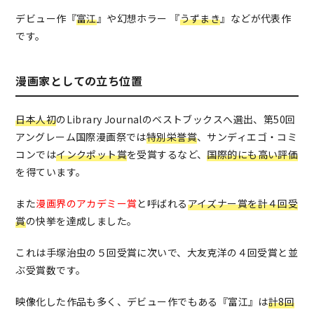
デビュー作『
富江
』や幻想ホラー 『
うずまき
』などが代表作
です。
漫画家としての立ち位置
日本人初
のLibrary Journalのベストブックスへ選出、第50回
アングレーム国際漫画祭では
特別栄誉賞
、サンディエゴ・コミ
コンでは
インクポット賞
を受賞するなど、
国際的にも高い評価
を得ています。
また
漫画界のアカデミー賞
と呼ばれる
アイズナー賞を計４回受
賞
の快挙を達成しました。
これは手塚治虫の５回受賞に次いで、大友克洋の４回受賞と並
ぶ受賞数です。
映像化した作品も多く、デビュー作でもある『富江』は
計8回