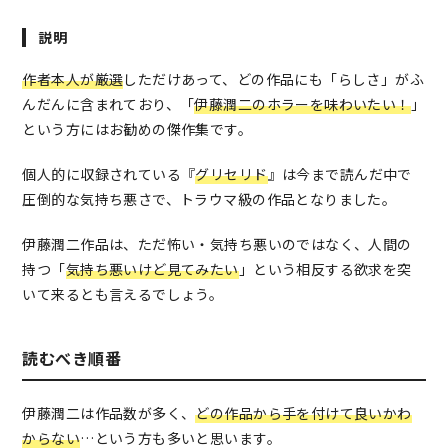
厳選した伊藤潤二お気に入りの読み切り９編を収録した
説明
自選傑作集。 各作品の創作秘話的な解説と執筆当時のア
イデアノートから抜粋したメモやラフも収録。 収録作品
作者本人が厳選
しただけあって、どの作品にも「らしさ」がふ
は『中古レコード』、『寒気』、『首吊り気球』、『フ
んだんに含まれており、「
伊藤潤二のホラーを味わいたい！
」
ァッションモデル』、『あやつり屋敷』、『画家』、
という方にはお勧めの傑作集です。
『長い夢』、『ご先祖様』、『グリセリド』。
個人的に収録されている『
グリセリド
』は今まで読んだ中で
圧倒的な気持ち悪さで、トラウマ級の作品となりました。
伊藤潤二作品は、ただ怖い・気持ち悪いのではなく、人間の
持つ「
気持ち悪いけど見てみたい
」という相反する欲求を突
いて来るとも言えるでしょう。
読むべき順番
伊藤潤二は作品数が多く、
どの作品から手を付けて良いかわ
からない
…という方も多いと思います。