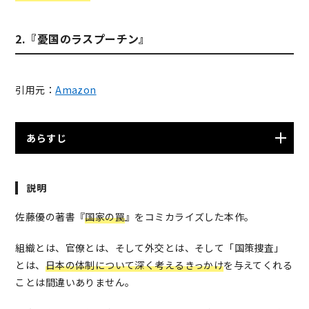
2.『憂国のラスプーチン』
引用元：
Amazon
あらすじ
”外務省のラスプーチン”と呼ばれた辣腕外交官”憂木
説明
衛”が、北方領土返還に尽力しながらも”国策捜査”の名の
下に逮捕され…。 ソ連、ロシア政権上層部に最も食い込
佐藤優の著書『
国家の罠
』をコミカライズした本作。
んだ西側の“スパイ”としての活躍と、日本の取調室で繰
り広げられる東京地検特捜部エリート検事との壮絶な闘
組織とは、官僚とは、そして外交とは、そして「国策捜査」
いを描く。
とは、
日本の体制について深く考えるきっかけ
を与えてくれる
ことは間違いありません。