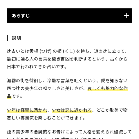
あらすじ
幼少期に住んでいた町に越してきた少年。霧深いことで
説明
有名だったその町では、霧がかる四辻で出会った人に占
ってもらうという「辻占」が少女たちの間で流行してい
辻占いとは黄楊 (つげ) の櫛 (くし) を持ち、道の辻に立って、
た。そんな彼女たちの目当てはひとつ。謎の黒服の美少
最初に通る人の言葉を聞き吉凶を判断するという、古くから
年、「四辻の美少年」に「辻占」をしてもらうことだっ
日本で行われてきた占いです。
た。だが、彼は冷酷なお告げしかしない。呪いのような
お告げに取り憑かれた少女たちは狂い、次々に異常な死
濃霧の街を徘徊し、冷酷な言葉を吐くという、愛を知らない
を遂げるのだった。
四つ辻の美少年の禍々しさと美しさが、
哀しくも魅力的な作
品
です。
少年は怪異に憑かれ
、
少女は恋に憑かれる
、どこか耽美で物
悲しい雰囲気を楽しむことができます。
謎の美少年の悪魔的なお告げによって人格を変えられ破滅して