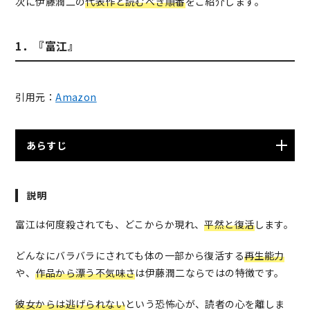
次に伊藤潤二の
代表作と読むべき順番
をご紹介します。
1．『富江』
引用元：
Amazon
あらすじ
川上富江は、長い黒髪、妖しげな目つき、左目の泣きぼ
説明
くろが印象的な、絶世の美貌を持った少女。性格は傲慢
で身勝手、自身の美貌を鼻にかけ、言い寄る男たちを女
富江は何度殺されても、どこからか現れ、
平然と復活
します。
王様気取りで下僕のようにあしらう。だが、その魔性と
も言える魅力を目にした男たちは皆、魅せられてゆく。
どんなにバラバラにされても体の一部から復活する
再生能力
やがて、富江に恋する男たちは例外無く彼女に異常な殺
や、
作品から漂う不気味さ
は伊藤潤二ならではの特徴です。
意を抱き始め、殺害に至る。しかし、富江は死なない。
何度殺害されても甦り、身体をバラバラに切り刻もうも
彼女からは逃げられない
という恐怖心が、読者の心を離しま