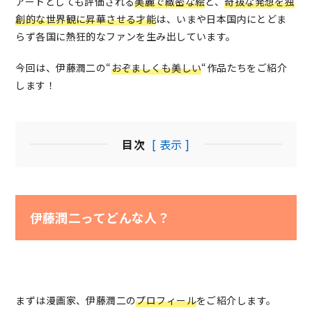
アートとしても評価される
美麗で緻密な絵
と、
奇抜な発想を独
創的な世界観に昇華させる才能
は、いまや日本国内にとどま
らず各国に熱狂的なファンを生み出しています。
今回は、伊藤潤二の“
おぞましくも美しい
“作品たちをご紹介
します！
目次
[ 表示 ]
伊藤潤二ってどんな人？
まずは漫画家、伊藤潤二の
プロフィール
をご紹介します。