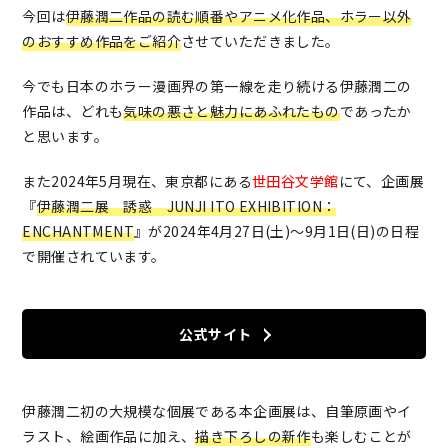
今回は
伊藤潤二作品の読む順番やアニメ化作品、ホラー以外
のおすすめ作品をご紹介
させていただきました。
今でも日本のホラー漫画界の第一線を走り続ける伊藤潤二の
作品は、どれも
気味の悪さと魅力にあふれたもの
であったか
と思います。
また2024年5月現在、東京都にある
世田谷文学館
にて、企画展
『
伊藤潤二展 誘惑 JUNJI ITO EXHIBITION：
ENCHANTMENT
』が2024年4月27日(土)～9月1日(日)の日程
で開催されています。
公式サイト
伊藤潤二初の大規模な個展である本企画展は、自筆原画やイ
ラスト、絵画作品に加え、
描き下ろしの新作
も楽しむことが