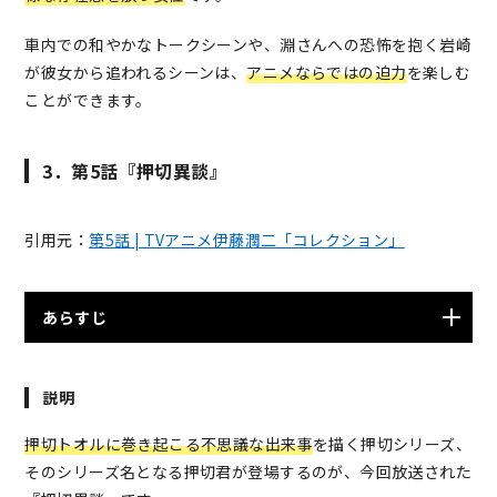
わらず、プロの参加で作品の名が売れることを期待した
監督の織田が彼女の採用を決めてしまう。
車内での和やかなトークシーンや、淵さんへの恐怖を抱く岩崎
が彼女から追われるシーンは、
ア
ニメならではの迫力
を楽しむ
ことができます。
3．第5話『押切異談』
引用元：
第5話 | TVアニメ伊藤潤二「コレクション」
あらすじ
洋館に住む押切は、ある夜家の廊下でクラスメイトの未
説明
央が怯えた様子でいるのに出くわす。彼女は心配する押
切から逃げるように、姿を消してしまった。翌日、何事
押切トオルに巻き起こる不思議な出来事
を描く押切シリーズ、
もなかったように振る舞う未央の様子を見て、あれは異
そのシリーズ名となる押切君が登場するのが、今回放送された
次元の未央の姿だったのではないかと考える押切。どう