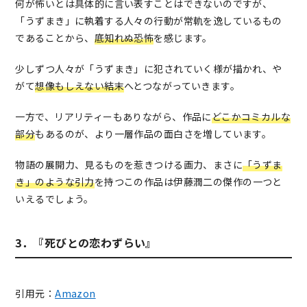
何が怖いとは具体的に言い表すことはできないのですが、
ムリに人が変身する。台風が町に吸い寄せられる…。 時
「うずまき」に執着する人々の行動が常軌を逸しているもの
間と共に徐々に現実と乖離し、捩れ歪む黒渦町。呪いが
であることから、
底知れぬ恐怖
を感じます。
収束するその中心にあるものとは。
少しずつ人々が「うずまき」に犯されていく様が描かれ、や
がて
想像もしえない結末
へとつながっていきます。
一方で、リアリティーもありながら、作品に
どこかコミカルな
部分
もあるのが、より一層作品の面白さを増しています。
物語の展開力、見るものを惹きつける画力、まさに
「うずま
き」のような引力
を持つこの作品は伊藤潤二の傑作の一つと
いえるでしょう。
3．『死びとの恋わずらい』
引用元：
Amazon