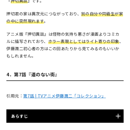
『
押切異談
』です。
やら押切の屋敷には、この世界とは異なる世界に通じる
出入り口があるようなのだ。
押切君の家は異次元につながっており、
別の自分や同級生が家
の中に突然現れます
。
アニメ版『押切異談』は怪物の気持ち悪さが漫画よりコミカ
ルに描写されており、
ホラー表現としてはライト寄りの印象
、
伊藤潤二初心者の方はこの回あたりから見てみる
のもいいか
もしれません。
4．第7話『道のない街』
引用元：
第7話 | TVアニメ伊藤潤二「コレクション」
あらすじ