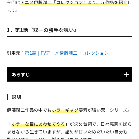
今回は
アニメ
伊藤潤二『コレクション』より、５作品
を紹介
し
ます。
1．第1話『双一の勝手な呪い』
引用元：
第1話 | TVアニメ伊藤潤二「コレクション」
あらすじ
陰気な少年双一には秘密があった。クラスでは不気味が
説明
られながらも誰からも相手にされず、家族の中でも浮い
た存在ではあるが、双一の自己評価はまったく違う。な
伊藤潤二作品の中でも
ホラーギャグ
要素が強い双一シリーズ。
にしろ「超人的な能力」を持っているのだ。それを知ら
ない周囲の者を心の中で見下しながら、深夜の杉林を訪
「
ホラーな目にあわせてやる
」が決め台詞で、日々悪意をばら
れる双一。彼の「超人的な能力」とは、不気味な呪いを
まきながら生きていますが、詰めが甘いためだいたい自分も
かける力だった。