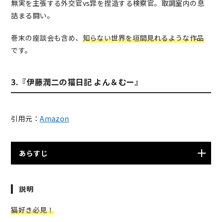
無実を主張する外交官vs罪を捏造する検察官。取調室内の息
詰まる闘い。
巻末の座談会も含め、
知らない世界を垣間見れるような作品
です。
3.『伊藤潤二の猫日記 よん＆むー』
引用元：
Amazon
あらすじ
本来、犬好きだったホラー漫画家のJ氏が、婚約者の意向
説明
で2匹の猫を飼うことになる。購入したばかりの新居で猫
が原因となって起こる数々の騒動が描かれた、実話に基
猫好き必見
！
づいた作品。