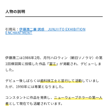
人物の説明
引用元：
伊藤潤二展 誘惑 JUNJI ITO EXHIBITION
ENCHANTMENT
伊藤潤二は1986年2月、月刊ハロウィン（朝日ソノラマ）の第
1回楳図賞に投稿した作品
『
富江
』
が掲載され、デビューしま
した。
デビュー後しばらくは
歯科技工士と並行して活動
していまし
たが、1990年には専業となりました。
コンスタントに作品を発表し、
ニューウェーブホラーの第一人
者
として現在でも活躍されています。