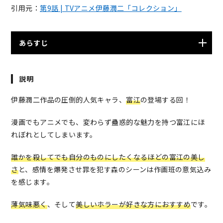
引用元：
第9話 | TVアニメ伊藤潤二「コレクション」
あらすじ
新進画家・森光夫の個展「ナナのアンニュイな世界」は
説明
大いに盛り上がっていた。 しかし会場に現れた美女トミ
エは森に対し、モデルの女性を変えたら絵がもっとよく
伊藤潤二作品の圧倒的人気キャラ、
富江
の登場する回！
なると言い残して去る。 再び現れたトミエをモデルに絵
を描くことになった森だが、できあがった作品を見たト
漫画でもアニメでも、変わらず蠱惑的な魅力を持つ富江にほ
ミエは「自分の美しさを描き出していない。期待はずれ
れぼれとしてしまいます。
だった」と断じる。
誰かを殺してでも自分のものにしたくなるほどの富江の美し
さ
と、感情を爆発させ罪を犯す森のシーンは作画班の意気込み
を感じます。
薄気味悪く
、そして
美しいホラーが好きな方におすすめ
です。