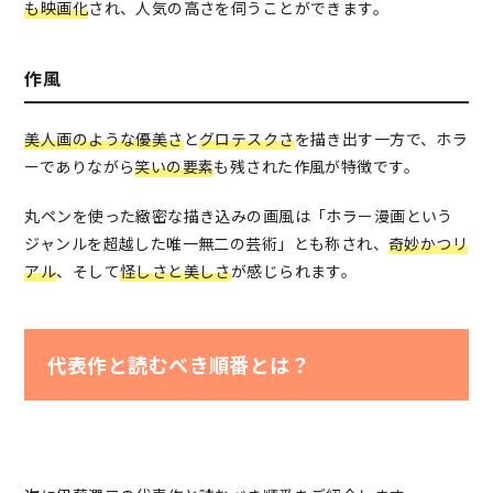
も映画化
され、人気の高さを伺うことができます。
作風
美人画のような優美さ
と
グロテスクさ
を描き出す一方で、ホラ
ーでありながら
笑いの要素
も残された作風が特徴です。
丸ペンを使った
緻密な描き込みの画風
は「ホラー漫画という
ジャンルを超越した唯一無二の芸術」とも称され、
奇妙かつリ
アル
、そして
怪しさと美しさ
が感じられます。
代表作と読むべき順番とは？