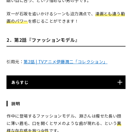
酷い目に合う、という憎めない男の子です。
双一が石坂を追いかけるシーンも迫力満点で、
漫画とも違う動
画のパワー
を感じることができます！
2．第2話『ファッションモデル』
引用元：
第2話 | TVアニメ伊藤潤二「コレクション」
あらすじ
大学の映画サークルに所属する岩崎は、ある日見かけた
説明
雑誌の中のモデルの異様な風貌が頭から離れず悩まされ
ていた。その記憶がようやく薄れ掛けた頃、映画サーク
作中に登場するファッションモデル、淵さんは瘦せた長い顔
ルでは主演女優を公募することになる。応募書類の中に
に薄い眉毛、口を開くとサメのような歯が現れる、という
異
は、岩崎が雑誌で見かけたモデルが。岩崎の反対にも関
様な存在感を放つ女性
です。