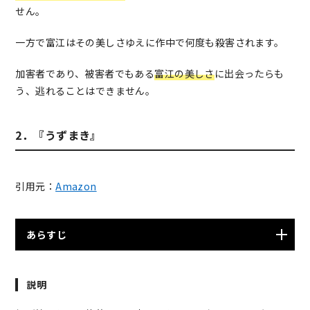
のなら、その肉片1つ1つが再生し、それぞれ死亡前と同
せん。
じ風貌と人格を備えた別々の富江となる。そして、その
一方で富江はその美しさゆえに作中で何度も殺害されます。
富江たちがそれぞれ、男たちの心を狂わせてゆく。 これ
は、そんな魔の美少女・富江と彼女に関わることによっ
加害者であり、被害者でもある
富江の美しさ
に出会ったらも
て人生を誤る男たち、そして彼らを取り巻く人々の人間
う、逃れることはできません。
模様を描いた物語である。
2．『うずまき』
引用元：
Amazon
あらすじ
呪われた土地・黒渦町に住む女子高生・五島桐絵とその
説明
恋人・斎藤秀一の周りで起こる禍々しいうずまきにまつ
わる惨劇、怪奇現象が発生する。人がねじれる、カタツ