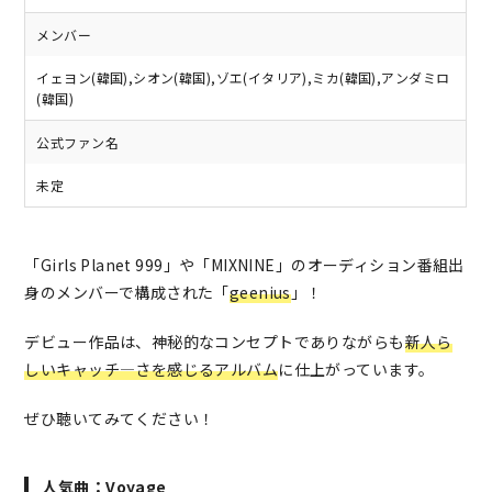
メンバー
イェヨン(韓国),シオン(韓国),ゾエ(イタリア),ミカ(韓国),アンダミロ
(韓国)
公式ファン名
未定
「Girls Planet 999」や「MIXNINE」のオーディション番組出
身のメンバーで構成された「
geenius
」！
デビュー作品は、神秘的なコンセプトでありながらも
新人ら
しいキャッチ―さを感じるアルバム
に仕上がっています。
ぜひ聴いてみてください！
人気曲：Voyage