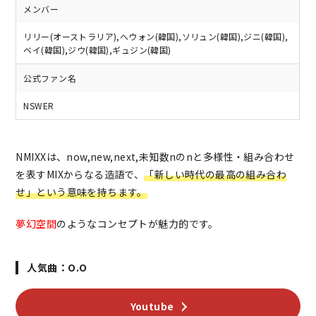
メンバー
リリー(オーストラリア),へウォン(韓国),ソリュン(韓国),ジニ(韓国),
ベイ(韓国),ジウ(韓国),ギュジン(韓国)
公式ファン名
NSWER
NMIXXは、now,new,next,未知数nのnと多様性・組み合わせ
を表すMIXからなる造語で、
「新しい時代の最高の組み合わ
せ」という意味を持ちます。
夢幻空間
のようなコンセプトが魅力的です。
人気曲：O.O
Youtube