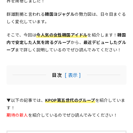
界を席巻しました！
群雄割拠と言われる
韓国ヨジャグル
の勢力図は、日々目まぐる
しく変化しています。
そこで、今回は
今人気の女性韓国アイドル
を紹介します！
韓国
内で安定した人気を誇るグループ
から、
最近デビューしたグル
ープ
まで詳しく説明しているのでぜひ読んでみてください！
目次
[ 表示 ]
▼以下の記事では、
KPOP第五世代のグループ
を紹介していま
す！
期待の新人
を紹介しているのでぜひ読んでみてください！