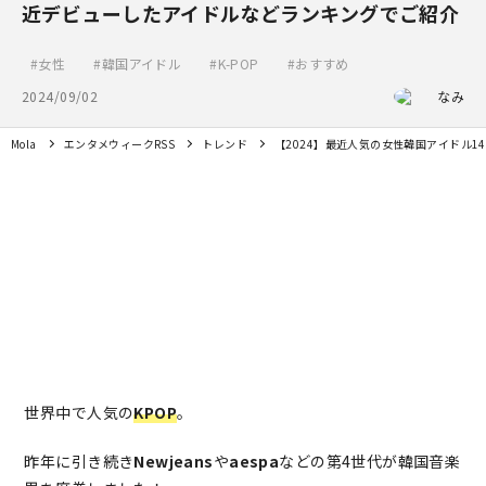
近デビューしたアイドルなどランキングでご紹介
女性
韓国アイドル
K-POP
おすすめ
2024/09/02
なみ
Mola
エンタメウィークRSS
トレンド
【2024】最近人気の女性韓国アイドル
世界中で人気の
KPOP
。
昨年に引き続き
Newjeans
や
aespa
などの第4世代が韓国音楽