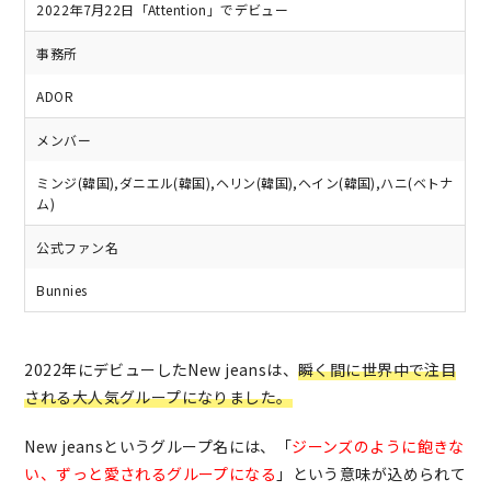
2022年7月22日「Attention」でデビュー
事務所
ADOR
メンバー
ミンジ(韓国),ダニエル(韓国),ヘリン(韓国),ヘイン(韓国),ハニ(ベトナ
ム)
公式ファン名
Bunnies
2022年にデビューしたNew jeansは、
瞬く間に世界中で注目
される大人気グループになりまし
た
。
New jeansというグループ名には、「
ジーンズのように飽きな
い、ずっと愛されるグループになる
」という意味が込められて