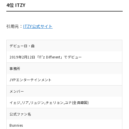
4位 ITZY
引用元：
ITZY公式サイト
デビュー日・曲
2019年2月12日「IT’z Different」でデビュー
事務所
JYPエンターテインメント
メンバー
イェジ,リア,リュジン,チェリョン,ユナ(全員韓国)
公式ファン名
Bunnies