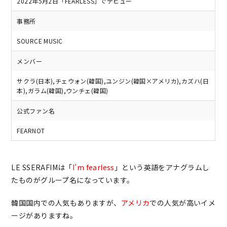
2022年5月2日「FEARLESS」でデビュー
事務所
SOURCE MUSIC
メンバー
サクラ(日本),チェウォン(韓国),ユンジン(韓国×アメリカ),カズハ(日
本),ガラム(韓国),ウンチェ(韓国)
公式ファン名
FEARNOT
LE SSERAFIMは「
I’m fearless
」という英語をアナグラムし
たものがグループ名になっています。
韓国国内での人気もありますが、
アメリカ
での人気が高いイメ
ージがありますね。