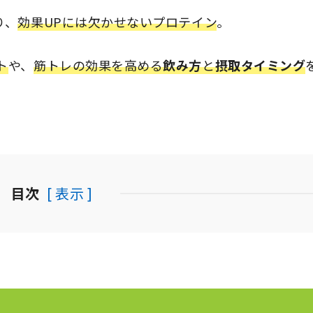
り、
効果UPには欠かせないプロテイン
。
ト
や、
筋トレの効果を高める
飲み方
と
摂取タイミング
目次
[ 表示 ]