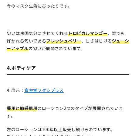
今のマスク生活にぴったりです。
匂いは南国気分にさせてくれる
トロピカルマンゴー
、誰でも
好かれる匂いである
フレッシュベリー
、甘さはじける
ジューシ
ーアップル
の匂いが展開されています。
4.ボディケア
引用元：
資生堂ワタシプラス
薬用と敏感肌用
のローション2つのタイプが展開されていま
す。
左のローションは100年以上販売し続けられています。