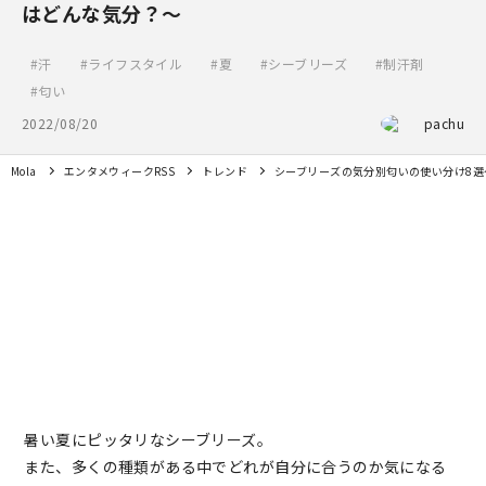
はどんな気分？～
汗
ライフスタイル
夏
シーブリーズ
制汗剤
匂い
2022/08/20
pachu
Mola
エンタメウィークRSS
トレンド
シーブリーズの気分別匂いの使い分け8選
暑い夏にピッタリなシーブリーズ。
また、多くの種類がある中でどれが自分に合うのか気になる