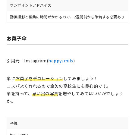
ワンポイントアドバイス
動画撮影と編集に時間がかかるので、2週間前から準備する必要あり
お菓子傘
引用元：Instagram(
happysmils
)
傘に
お菓子をデコレーション
してみましょう！
コスパよく作れるので金欠の高校生にも良心的です。
傘を持って、
思い出の写真
を増やしてみてはいかがでしょう
か。
予算
約1,000円