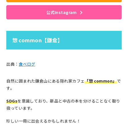
公式Instagram
惣 common【鎌倉】
出典：
食べログ
自然に囲まれた鎌倉山にある隠れ家カフェ
「惣 common」
で
す。
SDGs
を意識しており、新品と中古の本を分けることなく取り
扱っています。
珍しい一冊に出会えるかもしれません！