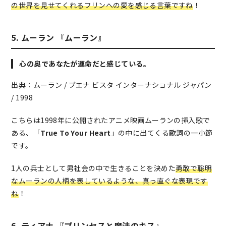
の世界を見せてくれるフリンへの愛を感じる言葉ですね
！
5. ムーラン 『ムーラン』
心の奥であなたが運命だと感じている。
出典：ムーラン / ブエナ ビスタ インターナショナル ジャパン
/ 1998
こちらは1998年に公開されたアニメ映画ムーランの挿入歌で
ある、「
True To Your Heart
」の中に出てくる歌詞の一小節
です。
1人の兵士として男社会の中で生きることを決めた
勇敢で聡明
なムーランの人柄を表しているような、真っ直ぐな表現です
ね
！
6. ティアナ 『プリンセスと魔法のキス』