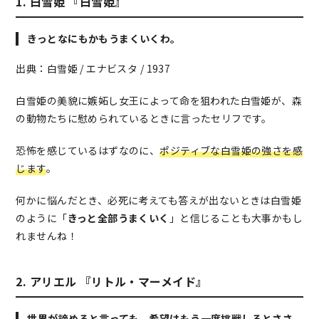
1. 白雪姫 『白雪姫』
きっとなにもかもうまくいくわ。
出典：白雪姫 / エナビスタ / 1937
白雪姫の美貌に嫉妬し女王によって命を狙われた白雪姫が、森
の動物たちに慰められているときに言ったセリフです。
恐怖を感じているはずなのに、
ポジティブな白雪姫の強さを感
じます
。
何かに悩んだとき、必死に考えても答えが出ないときは白雪姫
のように「
きっと全部うまくいく
」と信じることも大事かもし
れませんね！
2. アリエル 『リトル・マーメイド』
世界が諦めろと言っても、希望はもう一度挑戦しろとささ