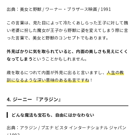
出典：美女と野獣 / ワーナー・ブラザース映画 / 1991
この言葉は、見た目によって冷たくあしらった王子に対して醜
い老婆に扮した魔女が王子から野獣に姿を変えてしまう際に言
った言葉で、美女と野獣のコンセプトでもあります。
外見ばかりに気を取られていると、内面の美しさも見えにくく
なってしまう
ということかもしれません。
歳を取るにつれて内面が外見に出ると言いますし、
人生の教
訓になるような深い意味のある名言ですね
！
4. ジーニー 『アラジン』
どんな魔法も宝石も、自由にはかなわない
出典：アラジン / ブエナ ビスタ インターナショナル ジャパン
/ 1992