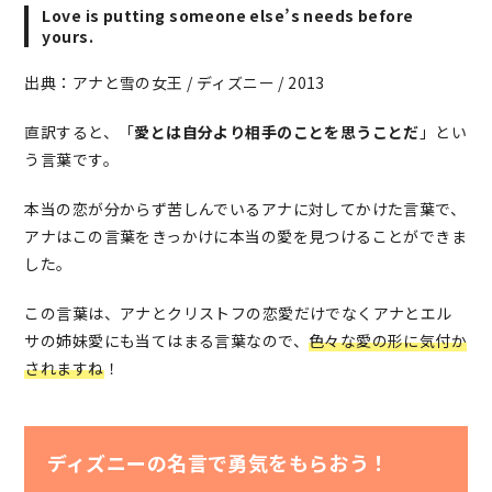
Love is putting someone else’s needs before
yours.
出典：アナと雪の女王 / ディズニー / 2013
直訳すると、「
愛とは自分より相手のことを思うことだ
」とい
う言葉です。
本当の恋が分からず苦しんでいるアナに対してかけた言葉で、
アナはこの言葉をきっかけに本当の愛を見つけることができま
した。
この言葉は、アナとクリストフの恋愛だけでなくアナとエル
サの姉妹愛にも当てはまる言葉なので、
色々な愛の形に気付か
されますね
！
ディズニーの名言で勇気をもらおう！