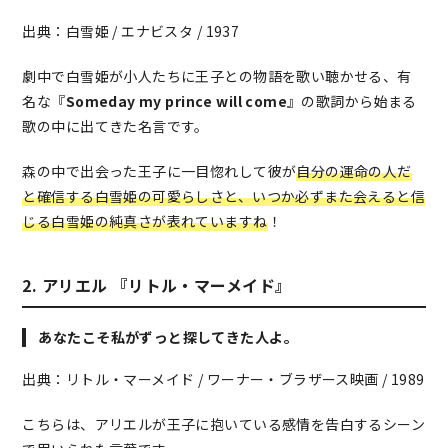
出典：白雪姫 / エナビスタ / 1937
劇中で白雪姫が小人たちに王子との物語を歌い聴かせる、有
名な『
Someday
my prince will come
』の歌詞から始まる
歌の中に出てきた名言です。
森の中で出会った王子に一目惚れして彼が
自分の運命の人だ
と確信する白雪姫の可愛らしさと、いつか必ずまた会えると信
じる白雪姫の純真さが表れていますね
！
2. アリエル 『リトル・マーメイド』
あなたこそ私がずっと探してきた人よ。
出典：リトル・マーメイド / ワーナー・ブラザース映画 / 1989
こちらは、アリエルが王子に抱いている感情を告白するシーン