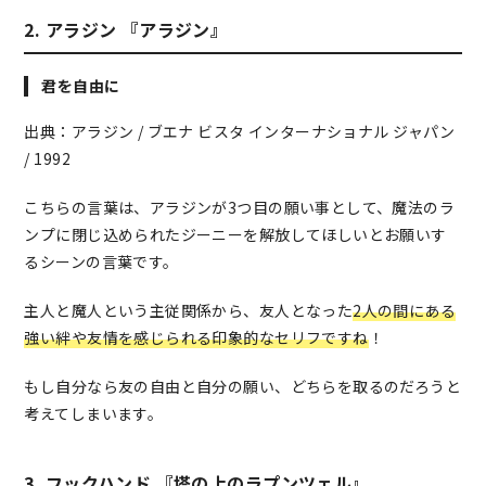
2. アラジン 『アラジン』
君を自由に
出典：アラジン / ブエナ ビスタ インターナショナル ジャパン
/ 1992
こちらの言葉は、アラジンが3つ目の願い事として、魔法のラ
ンプに閉じ込められたジーニーを解放してほしいとお願いす
るシーンの言葉です。
主人と魔人という主従関係から、友人となった
2人の間にある
強い絆や友情を感じられる印象的なセリフですね
！
もし自分なら友の自由と自分の願い、どちらを取るのだろうと
考えてしまいます。
3. フックハンド 『塔の上のラプンツェル』