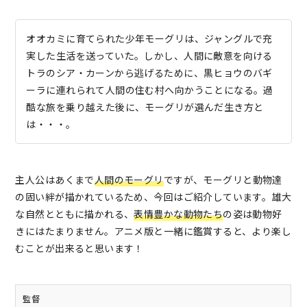
オオカミに育てられた少年モーグリは、ジャングルで充
実した生活を送っていた。しかし、人間に敵意を向ける
トラのシア・カーンから逃げるために、黒ヒョウのバギ
ーラに連れられて人間の住む村へ向かうことになる。過
酷な旅を乗り越えた後に、モーグリが選んだ生き方と
は・・・。
主人公はあくまで
人間のモーグリ
ですが、モーグリと動物達
の固い絆が描かれているため、今回はご紹介しています。雄大
な自然とともに描かれる、
表情豊かな動物たち
の姿は動物好
きにはたまりません。アニメ版と一緒に鑑賞すると、より楽し
むことが出来ると思います！
監督