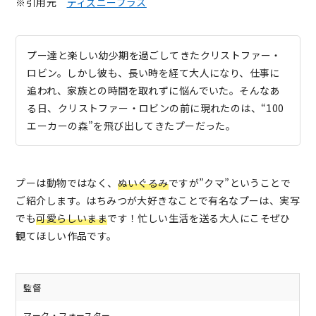
※引用元
ディズニープラス
プー達と楽しい幼少期を過ごしてきたクリストファー・
ロビン。しかし彼も、長い時を経て大人になり、仕事に
追われ、家族との時間を取れずに悩んでいた。そんなあ
る日、クリストファー・ロビンの前に現れたのは、“100
エーカーの森”を飛び出してきたプーだった。
プーは動物ではなく、
ぬいぐるみ
ですが”クマ”ということで
ご紹介します。はちみつが大好きなことで有名なプーは、実写
でも
可愛らしいまま
です！忙しい生活を送る大人にこそぜひ
観てほしい作品です。
監督
マーク・フォースター