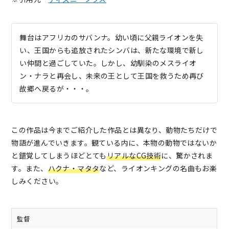
舞台はアフリカのサバンナ。幼い頃に父親ライオンを失
い、王国からも追放されたシンバは、新たな環境で新し
い仲間と過ごしていた。しかし、幼馴染のメスライオ
ン・ナラと再会し、未来の王として王国を救うため再び
故郷へ戻るが・・・。
この作品は今までご紹介した作品とは異なり、動物たちだけで
物語が進んでいきます。観ている内に、本物の動物ではないか
と錯覚してしまうほどとても
リアルなCG技術
に、驚かされま
す。また、
ハクナ・マタタ
など、ライオンキングの名曲もお楽
しみください。
監督