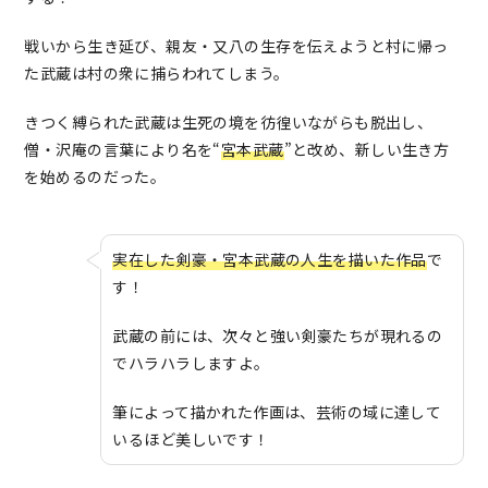
戦いから生き延び、親友・又八の生存を伝えようと村に帰っ
た武蔵は村の衆に捕らわれてしまう。
きつく縛られた武蔵は生死の境を彷徨いながらも脱出し、
僧・沢庵の言葉により名を“
宮本武蔵
”と改め、新しい生き方
を始めるのだった。
実在した剣豪・宮本武蔵の人生を描いた作品
で
す！
武蔵の前には、次々と強い剣豪たちが現れるの
でハラハラしますよ。
筆によって描かれた作画は、芸術の域に達して
いるほど美しいです！