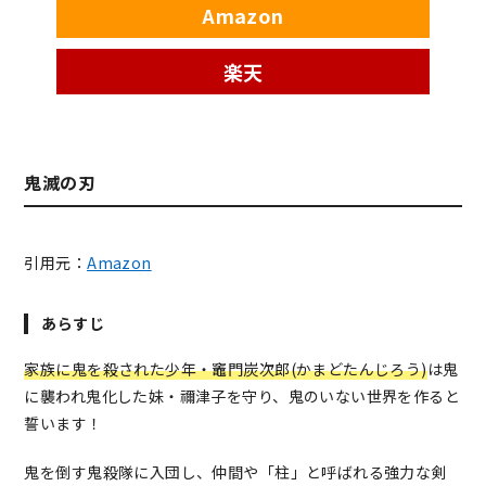
Amazon
楽天
鬼滅の刃
引用元：
Amazon
あらすじ
家族に鬼を殺された少年・竈門炭次郎(かまどたんじろう)
は鬼
に襲われ鬼化した妹・禰津子を守り、鬼のいない世界を作ると
誓います！
鬼を倒す鬼殺隊に入団し、仲間や「柱」と呼ばれる強力な剣