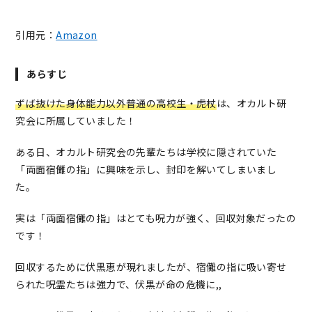
引用元：
Amazon
あらすじ
ずば抜けた身体能力以外普通の高校生・虎杖
は、オカルト研
究会に所属していました！
ある日、オカルト研究会の先輩たちは学校に隠されていた
「両面宿儺の指」に興味を示し、封印を解いてしまいまし
た。
実は「両面宿儺の指」はとても呪力が強く、回収対象だったの
です！
回収するために伏黒恵が現れましたが、宿儺の指に吸い寄せ
られた呪霊たちは強力で、伏黒が命の危機に,,