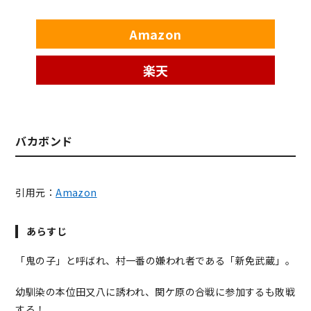
Amazon
楽天
バカボンド
引用元：
Amazon
あらすじ
「鬼の子」と呼ばれ、村一番の嫌われ者である「新免武蔵」。
幼馴染の本位田又八に誘われ、関ケ原の合戦に参加するも敗戦
する！