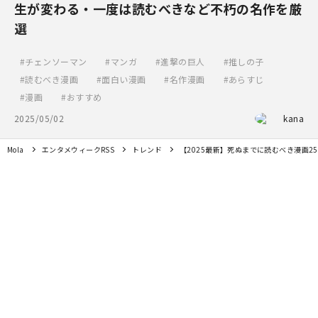
生が変わる・一度は読むべきなど不朽の名作を厳
選
チェンソーマン
マンガ
進撃の巨人
推しの子
読むべき漫画
面白い漫画
名作漫画
あらすじ
漫画
おすすめ
2025/05/02
kana
Mola
エンタメウィークRSS
トレンド
【2025最新】死ぬまでに読むべき漫画