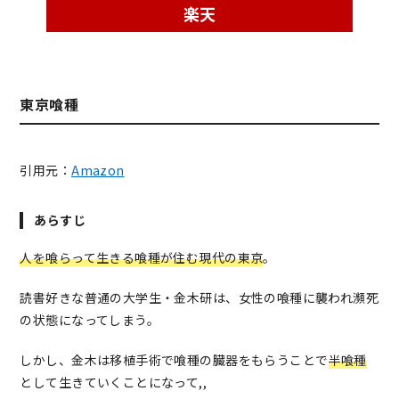
楽天
東京喰種
引用元：
Amazon
あらすじ
人を喰らって生きる喰種が住む現代の東京
。
読書好きな普通の大学生・金木研は、女性の喰種に襲われ瀕死
の状態になってしまう。
しかし、金木は移植手術で喰種の臓器をもらうことで
半喰種
として生きていくことになって,,