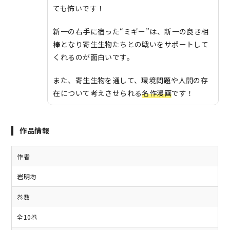
ても怖いです！
新一の右手に宿った“ミギー”は、新一の良き相
棒となり寄生生物たちとの戦いをサポートして
くれるのが面白いです。
また、寄生生物を通して、環境問題や人間の存
在について考えさせられる
名作漫画
です！
作品情報
作者
岩明均
巻数
全10巻