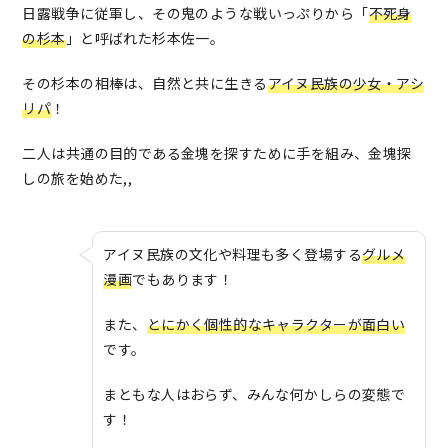
日露戦争に従軍し、その鬼のような戦いっぷりから「
不死身
の杉本
」と呼ばれた杉本佐一。
その杉本の相棒は、自然と共に生きる
アイヌ民族の少女・アシ
リパ
！
二人は共通の目的である金塊を探すために手を組み、金塊探
しの旅を始めた,,
アイヌ民族の文化や料理も多く登場する
グルメ
漫画
でもあります！
また、
とにかく個性的なキャラクターが面白い
です。
まともな人はおらず、みんな何かしらの変態で
す！