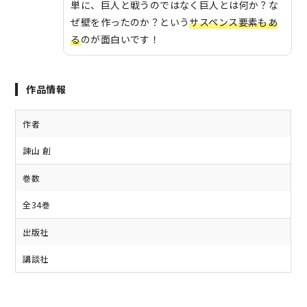
単に、巨人と戦うのではなく巨人とは何か？な
ぜ壁を作ったのか？という
サスペンス要素もあ
る
のが面白いです！
作品情報
作者
諫山 創
巻数
全34巻
出版社
講談社