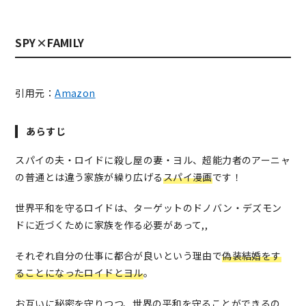
SPY×FAMILY
引用元：
Amazon
あらすじ
スパイの夫・ロイドに殺し屋の妻・ヨル、超能力者のアーニャ
の普通とは違う家族が繰り広げる
スパイ漫画
です！
世界平和を守るロイドは、ターゲットのドノバン・デズモン
ドに近づくために家族を作る必要があって,,
それぞれ自分の仕事に都合が良いという理由で
偽装結婚をす
ることになったロイドとヨル
。
お互いに秘密を守りつつ、世界の平和を守ることができるの