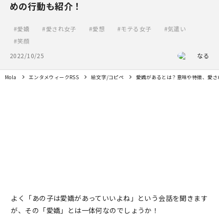
めの行動も紹介！
愛嬌
愛され女子
愛想
モテる女子
気遣い
笑顔
2022/10/25
なる
Mola
エンタメウィークRSS
絵文字/コピペ
愛嬌があるとは？意味や特徴、愛さ
よく「あの子は愛嬌があっていいよね」という会話を聞きます
が、その「愛嬌」とは一体何なのでしょうか！