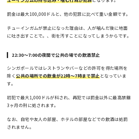
ューインガムの持ち込み・噛む行為が犯罪
となります。
罰金は最大100,000ドルと、他の犯罪に比べて重い金額です。
チューインガムが禁止になった理由は、人が噛んだ後に地面
に吐き出すことで。、街を汚すことになってしまうからです。
22:30～7:00の夜間で公共の場での飲酒禁止
シンガポールではレストランやバーなどの許可を得た場所を
除く
公共の場所での飲食が22時〜7時まで禁止
となっていま
す。
初犯で最大1,000ドルが科され、再犯では罰金以外に最高禁錮
3ヶ月の刑に処されます。
なお、自宅や友人の部屋、ホテルの部屋などでの飲酒は処罰
されません。