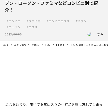
ブン・ローソン・ファミマなどコンビニ別で紹
介！
コンビニ
ファミマ
コンビニコスメ
セブン
ローソン
コスメ
2023/06/09
なみ
Mola
エンタメウィークRSS
SNS
TikTok
【2023最新】コンビニコスメ
急なお泊りや、旅行でお気に入りの化粧品を家に忘れてしまっ