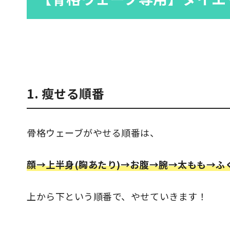
1. 瘦せる順番
骨格ウェーブがやせる順番は、
顔→上半身(胸あたり)→お腹→腕→太もも→ふ
上から下という順番で、やせていきます！