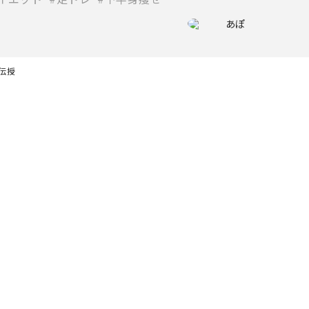
あぽ
伝授