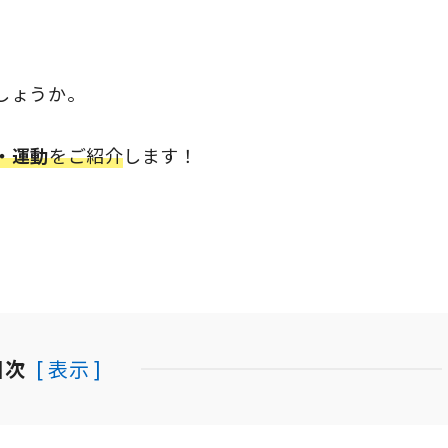
しょうか。
・運動
をご紹介
します！
目次
[ 表示 ]