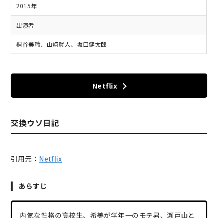
2015年
出演者
桐谷美玲、山﨑賢人、坂口健太郎
Netflix
交換ウソ日記
引用元：
Netflix
あらすじ
内気な性格の高校生、希美が学年一のモテ男、瀬戸山と