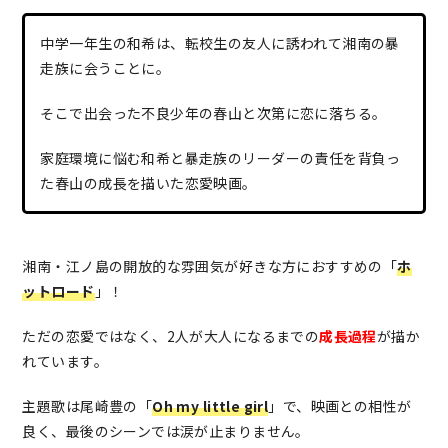
中学一年生の和希は、転校生の友人に誘われて湘南の暴
走族に会うことに。
そこで出会った不良少年の春山と次第に恋に落ちる。
家庭環境に悩む和希と暴走族のリーダーの責任を背負っ
た春山の成長を描いた恋愛映画。
湘南・江ノ島の開放的な雰囲気が好きな方におすすめの「
ホ
ットロード
」！
ただの恋愛ではなく、2人が大人になるまでの
成長過程
が描か
れています。
主題歌は尾崎豊の「
Oh my little girl
」で、映画との相性が
良く、最後のシーンでは涙が止まりません。