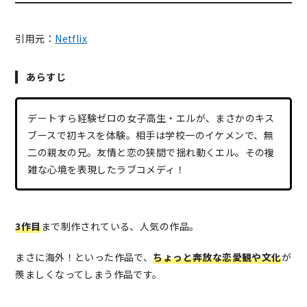
引用元：
Netflix
あらすじ
デートすら経験ゼロの女子高生・エルが、まさかのキス
ブースで初キスを体験。相手は学校一のイケメンで、無
二の親友の兄。友情と恋の狭間で揺れ動くエル。その複
雑な心境を表現したラブコメディ！
3作目
まで制作されている、人気の作品。
まさに海外！といった作品で、
ちょっと奔放な恋愛観や文化
が
羨ましくなってしまう作品です。