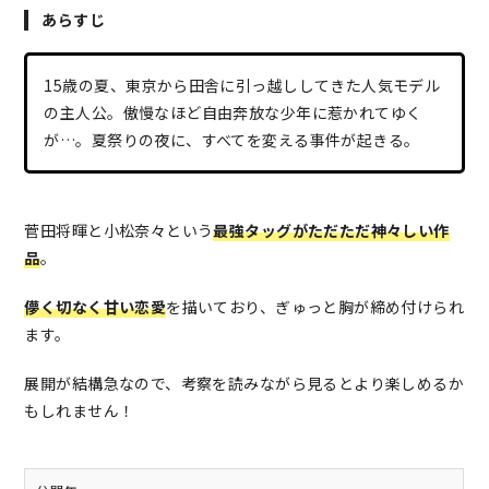
あらすじ
15歳の夏、東京から田舎に引っ越ししてきた人気モデル
の主人公。傲慢なほど自由奔放な少年に惹かれてゆく
が…。夏祭りの夜に、すべてを変える事件が起きる。
菅田将暉と小松奈々という
最強タッグがただただ神々しい作
品
。
儚く切なく甘い恋愛
を描いており、ぎゅっと胸が締め付けられ
ます。
展開が結構急なので、考察を読みながら見るとより楽しめるか
もしれません！