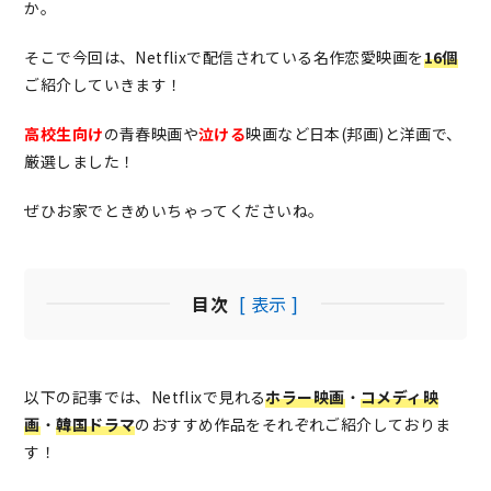
か。
そこで今回は、Netflixで配信されている名作恋愛映画を
16個
ご紹介していきます！
高校生向け
の青春映画や
泣ける
映画など日本(邦画)と洋画で、
厳選しました！
ぜひお家でときめいちゃってくださいね。
目次
[ 表示 ]
以下の記事では、Netflixで見れる
ホラー映画
・
コメディ映
画
・
韓国ドラマ
のおすすめ作品をそれぞれご紹介しておりま
す！