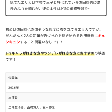
慌てたエリカは学校で王子と呼ばれている佐田恭也に彼
氏のふりを頼むが、彼の本性はドSの俺様野郎で…
初めは佐田恭也の偉そうな態度に腹を立てるエリカですが、
だんだんと2人の距離が近づき心を開き始める佐田恭也に
キュ
ンキュン
すること間違いなしです！
ドSキャラが好きな方やツンデレが好きな方におすすめ
の映画
です！
公開年
2016年
出演者
二階堂ふみ、山﨑賢人、鈴木伸之