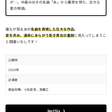
が…。中島みゆきの名曲「糸」から着想を得た、壮大な
愛の物語。
誰もが知るあの
名曲を表現した壮大な作品
。
愛を求め、運命にあらがう若き男女の奮闘
に見入ってしまうこ
と間違いなしです！
公開年
2020年
出演者
菅田将暉、小松菜奈、斎藤工
Netflix