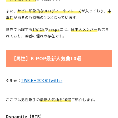
また、
サビに印象的なメロディーやフレーズ
が入っており、
中
毒性
があるのも特徴の1つとなっています。
世界で活躍する
TWICE
や
aespa
には、
日本人メンバー
も含ま
れており、若者の憧れの存在です。
【男性】K-POP最新人気曲10選
引用元：
TWICE日本公式Twitter
ここでは男性歌手の
最新人気曲を10選
ご紹介します。
Dynamite【BTS】