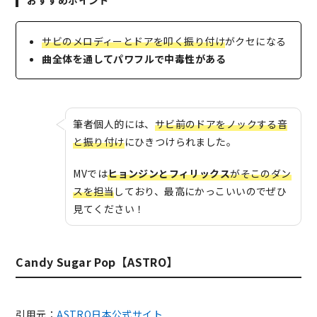
おすすめポイント
サビのメロディーとドアを叩く振り付け
がクセになる
曲全体を通してパワフルで中毒性がある
筆者個人的には、
サビ前のドアをノックする音
と振り付け
にひきつけられました。
MVでは
ヒョンジンとフィリックス
がそこのダン
スを担当
しており、最高にかっこいいのでぜひ
見てください！
Candy Sugar Pop【ASTRO】
引用元：
ASTRO日本公式サイト