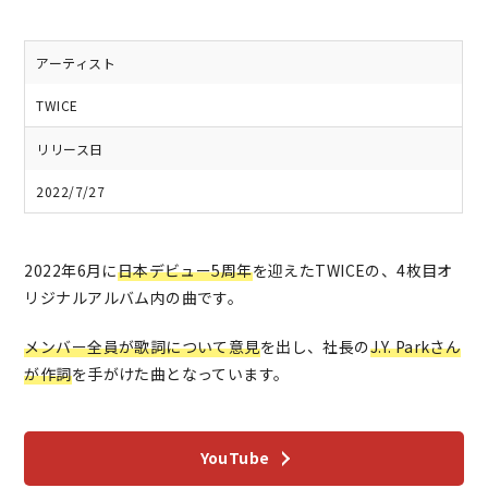
アーティスト
TWICE
リリース日
2022/7/27
2022年6月に
日本デビュー5周年
を迎えたTWICEの、4枚目オ
リジナルアルバム内の曲です。
メンバー全員が歌詞について意見
を出し、社長の
J.Y. Parkさん
が作詞
を手がけた曲となっています。
YouTube