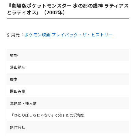
『劇場版ポケットモンスター 水の都の護神 ラティアス
とラティオス』（2002年）
引用元：
ポケモン映画 プレイバック・ザ・ヒストリー
監督
湯山邦彦
脚本
園田英樹
主題歌・挿入歌
「ひとりぼっちじゃない」coba & 宮沢和史
制作会社