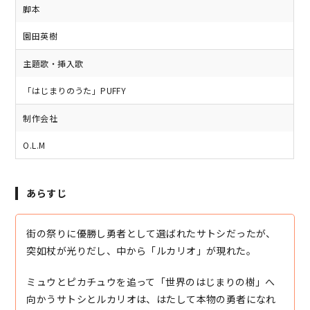
脚本
園田英樹
主題歌・挿入歌
「はじまりのうた」PUFFY
制作会社
O.L.M
あらすじ
街の祭りに優勝し勇者として選ばれたサトシだったが、
突如杖が光りだし、中から「ルカリオ」が現れた。
ミュウとピカチュウを追って「世界のはじまりの樹」へ
向かうサトシとルカリオは、はたして本物の勇者になれ