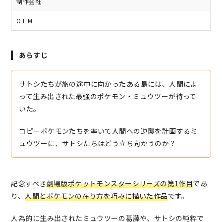
制作会社
O.L.M
あらすじ
サトシたちが旅の途中に向かったある島には、人間によ
って生み出された最強のポケモン・ミュウツーが待って
いた。
コピーポケモンたちを率いて人間への逆襲を計画するミ
ュウツーに、サトシたちはどう立ち向かうのか？
記念すべき
劇場版ポケットモンスターシリーズの第1作目
であ
り、
人間とポケモンの在り方を巧みに描いた作品
です。
人為的に生み出されたミュウツーの葛藤や、サトシの純粋で