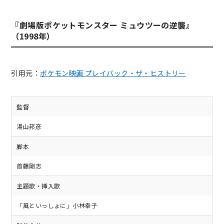
『劇場版ポケットモンスター ミュウツーの逆襲』
（1998年）
引用元：
ポケモン映画 プレイバック・ザ・ヒストリー
監督
湯山邦彦
脚本
首藤剛志
主題歌・挿入歌
「風といっしょに」小林幸子