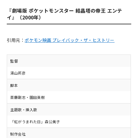
『劇場版 ポケットモンスター 結晶塔の帝王 エンテ
イ』（2000年）
引用元：
ポケモン映画 プレイバック・ザ・ヒストリー
監督
湯山邦彦
脚本
首藤剛志・園田英樹
主題歌・挿入歌
「虹がうまれた日」森公美子
制作会社