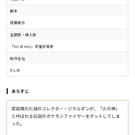
脚本
首藤剛志
主題歌・挿入歌
「toi et moi」安室奈美恵
制作会社
O.L.M
あらすじ
突如現れた謎のコレクター・ジラルダンが、「火の神」
と呼ばれる伝説のポケモンファイヤーをゲットしてしま
った。