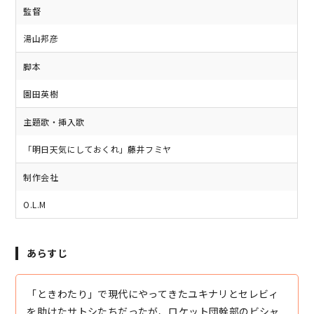
監督
湯山邦彦
脚本
園田英樹
主題歌・挿入歌
「明日天気にしておくれ」藤井フミヤ
制作会社
O.L.M
あらすじ
「ときわたり」で現代にやってきたユキナリとセレビィ
を助けたサトシたちだったが、ロケット団幹部のビシャ