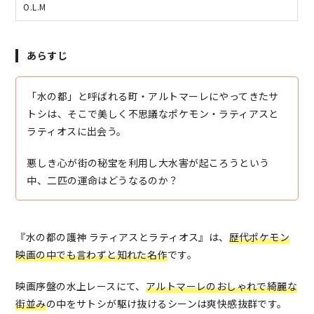
O.L.M
あらすじ
「水の都」と呼ばれる町・アルトマーレにやってきたサ
トシは、そこで美しく不思議なポケモン・ラティアスと
ラティオスに出会う。
悪しき心が街の秘宝を利用し大水害が起ころうという
中、二匹の運命はどうなるのか？
『水の都の護神 ラティアスとラティオス』は、
歴代ポケモン
映画の中でも言わずと知れた名作
です。
映画序盤の水上レースにて、
アルトマーレのおしゃれで綺麗な
街並み
の中をサトシが駆け抜けるシーンは爽快感抜群です。