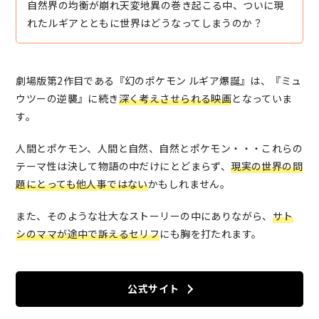
自然界の均衡が崩れ天変地異の巻き起こる中、ついに現
れたルギアとともに世界はどうなってしまうのか？
劇場版第2作目である『幻のポケモン ルギア爆誕』は、『ミュ
ウツーの逆襲』に続き
深く考えさせられる映画
となっていま
す。
人間とポケモン、人間と自然、自然とポケモン・・・これらの
テーマ性は決して物語の中だけにとどまらず、
現実の世界の問
題にとっても他人事ではない
かもしれません。
また、そのような壮大なストーリーの中にありながら、
サト
シのママが途中で訴えるセリフ
にも胸を打たれます。
公式サイト