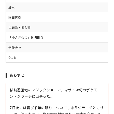
脚本
園田英樹
主題歌・挿入歌
「小さきもの」林明日香
制作会社
O.L.M
あらすじ
移動遊園地のマジックショーで、マサトは幻のポケモ
ン・ジラーチに出会った。
7日後には再び千年の眠りについてしまうジラーチとマサ
トは、短くも長い日数の間に離れがたい友情を交わして