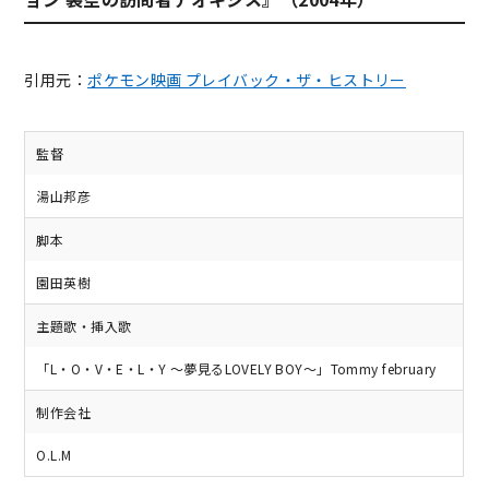
引用元：
ポケモン映画 プレイバック・ザ・ヒストリー
監督
湯山邦彦
脚本
園田英樹
主題歌・挿入歌
「L・O・V・E・L・Y 〜夢見るLOVELY BOY〜」Tommy february
制作会社
O.L.M