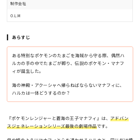
制作会社
O.L.M
あらすじ
ある特別なポケモンのたまごを海賊から守る際、偶然ハ
ルカの手の中でたまごが孵り、伝説のポケモン・マナフ
ィが誕生した。
海の神殿・アクーシャへ帰らねばならないマナフィに、
ハルカは一体どうするのか？
『ポケモンレンジャーと蒼海の王子マナフィ』は、
アドバン
スジェネレーションシリーズ最後の劇場作品
です。
母や姉のようにマナフィと心を通わせるハルカと、同じだけ懐