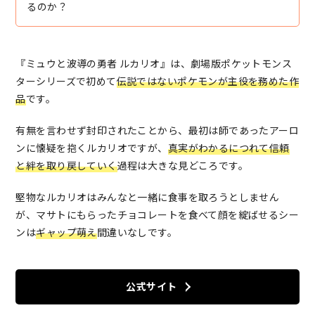
るのか？
『ミュウと波導の勇者 ルカリオ』は、劇場版ポケットモンス
ターシリーズで初めて
伝説ではないポケモンが主役を務めた作
品
です。
有無を言わせず封印されたことから、最初は師であったアーロ
ンに懐疑を抱くルカリオですが、
真実がわかるにつれて信頼
と絆を取り戻していく
過程は大きな見どころです。
堅物なルカリオはみんなと一緒に食事を取ろうとしません
が、マサトにもらったチョコレートを食べて顔を綻ばせるシー
ンは
ギャップ萌え
間違いなしです。
公式サイト