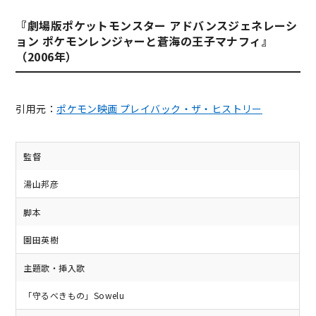
『劇場版ポケットモンスター アドバンスジェネレーシ
ョン ポケモンレンジャーと蒼海の王子マナフィ』
（2006年）
引用元：
ポケモン映画 プレイバック・ザ・ヒストリー
監督
湯山邦彦
脚本
園田英樹
主題歌・挿入歌
「守るべきもの」Sowelu