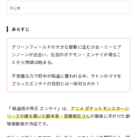
O.L.M
あらすじ
グリーンフィールドの大きな屋敷に住む少女・ミーとア
ンノーンが出会い、伝説のポケモン・エンテイが現るこ
とから物語は始まる。
不思議な力で町中が結晶に覆われる中、サトシのママを
さらったエンテイの目的とは一体何なのか？
『 結晶塔の帝王 エンテイ』は、
アニメ ポケットモンスターシ
リーズの礎を築いた脚本家・首藤剛志さん
が最後に手がけた劇
場版最後の作品です。