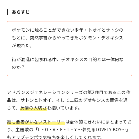
あらすじ
ポケモンに触ることができない少年・トオイとサトシの
もとに、突然宇宙からやってきたポケモン・デオキシス
が現れた。
街が混乱に包まれる中、デオキシスの目的とは一体何な
のか？
アドバンスジェネレーションシリーズの第2作目であるこの作
品は、サトシとトオイ、そして二匹のデオキシスの関係を通
じて、
友情の大切さ
を描いています。
誰も悪者がいないストーリー
は全体的にきれいにまとまってお
り、主題歌の「L・O・V・E・L・Y 〜夢見るLOVELY BOY〜」
もアップテンポで気持ちを楽しくしてくれます。