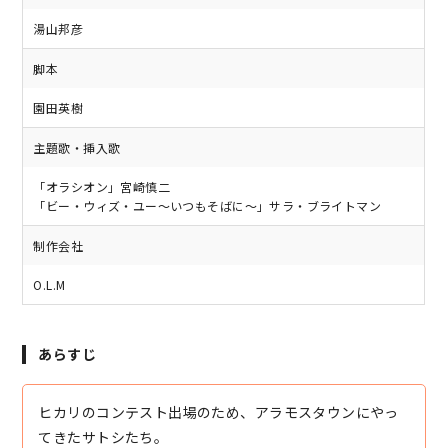
湯山邦彦
脚本
園田英樹
主題歌・挿入歌
「オラシオン」宮崎慎二
「ビー・ウィズ・ユー〜いつもそばに〜」サラ・ブライトマン
制作会社
O.L.M
あらすじ
ヒカリのコンテスト出場のため、アラモスタウンにやっ
てきたサトシたち。