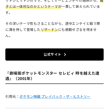
サトシとサトシのママ、そしてミーとエンテイの関係から、
親
子とは一体何なのかというテーマが
一貫して訴えられていま
す。
その深いテーマ性もさることながら、途中エンテイと戦う際
に満を持して登場した
リザードン
にも感動せざるを得ませ
ん。
公式サイト
『劇場版ポケットモンスター セレビィ 時を越えた遭
遇』（2001年）
引用元：
ポケモン映画 プレイバック・ザ・ヒストリー